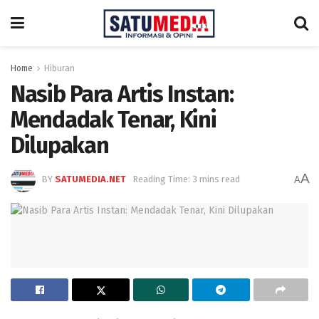
Home
Hiburan
Nasib Para Artis Instan:
Mendadak Tenar, Kini
Dilupakan
A
BY
SATUMEDIA.NET
Reading Time: 3 mins read
A