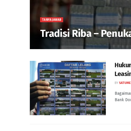
TANYA JAWAB
Tradisi Riba – Penu
Hukum
Leasi
BY
SATUME
Bagaiman
Bank Dor