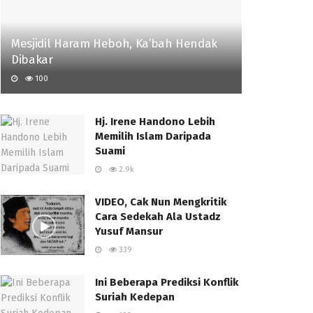
Mesjidil Haram Heboh, Ka’bah Hendak
Dibakar
100
Hj. Irene Handono Lebih
Memilih Islam Daripada
Suami
2.9k
VIDEO, Cak Nun Mengkritik
Cara Sedekah Ala Ustadz
Yusuf Mansur
339
Ini Beberapa Prediksi Konflik
Suriah Kedepan