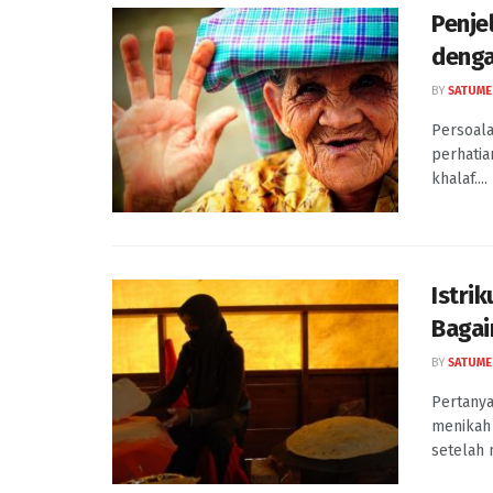
Penje
denga
BY
SATUME
Persoala
perhatia
khalaf....
Istri
Baga
BY
SATUME
Pertanya
menikah 
setelah 