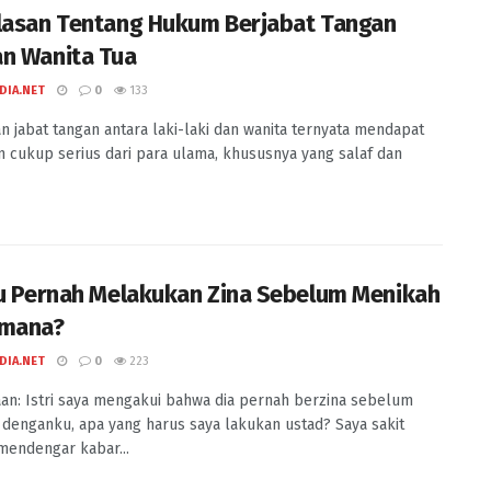
lasan Tentang Hukum Berjabat Tangan
n Wanita Tua
DIA.NET
0
133
n jabat tangan antara laki-laki dan wanita ternyata mendapat
n cukup serius dari para ulama, khususnya yang salaf dan
ku Pernah Melakukan Zina Sebelum Menikah
imana?
DIA.NET
0
223
an: Istri saya mengakui bahwa dia pernah berzina sebelum
denganku, apa yang harus saya lakukan ustad? Saya sakit
mendengar kabar...