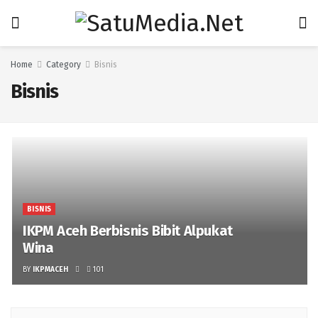
Home
Category
Bisnis
Bisnis
BISNIS
IKPM Aceh Berbisnis Bibit Alpukat
Wina
BY
IKPMACEH
101