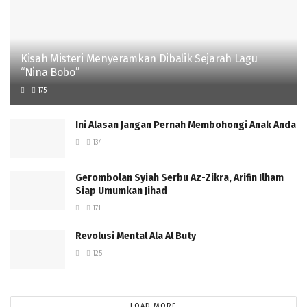
Kisah Misteri Menyeramkan Dibalik Sejarah Lagu
“Nina Bobo”
175
Ini Alasan Jangan Pernah Membohongi Anak Anda
134
Gerombolan Syiah Serbu Az-Zikra, Arifin Ilham
Siap Umumkan Jihad
171
Revolusi Mental Ala Al Buty
125
LOAD MORE