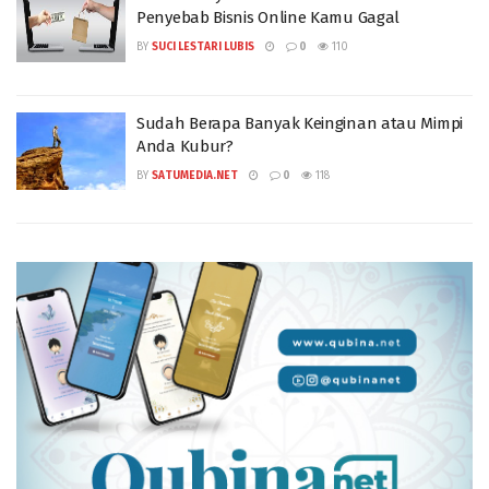
Penyebab Bisnis Online Kamu Gagal
BY
SUCI LESTARI LUBIS
0
110
Sudah Berapa Banyak Keinginan atau Mimpi
Anda Kubur?
BY
SATUMEDIA.NET
0
118