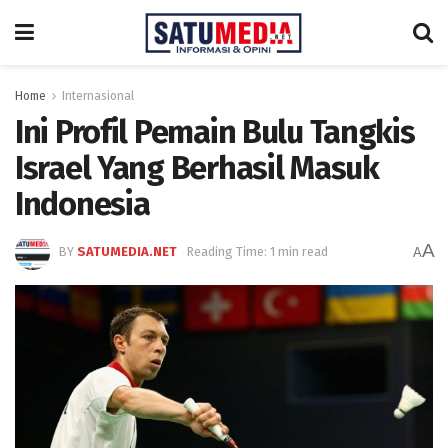
Home
Internasional
Ini Profil Pemain Bulu Tangkis
Israel Yang Berhasil Masuk
Indonesia
A
BY
SATUMEDIA.NET
Reading Time: 1 min read
A