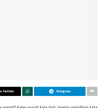
n Twitter
Telegram
ta orang?? Kalau nuruti kata hati, jangan pedulikan kata