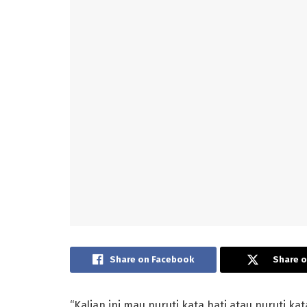
Share on Facebook
Share o
“Kalian ini mau nuruti kata hati atau nuruti ka