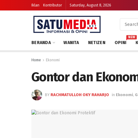
Iklan
Kontributor
Saturday, August 8, 2026
NEW
BERANDA
WANITA
NETIZEN
OPINI
Home
Ekonomi
Gontor dan Ekonomi
BY
RACHMATULLOH OKY RAHARJO
in
Ekonomi
,
G