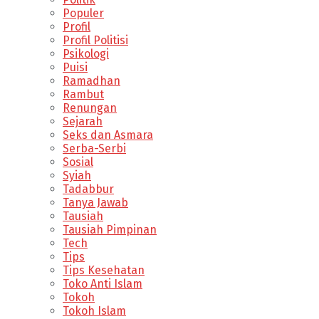
Populer
Profil
Profil Politisi
Psikologi
Puisi
Ramadhan
Rambut
Renungan
Sejarah
Seks dan Asmara
Serba-Serbi
Sosial
Syiah
Tadabbur
Tanya Jawab
Tausiah
Tausiah Pimpinan
Tech
Tips
Tips Kesehatan
Toko Anti Islam
Tokoh
Tokoh Islam