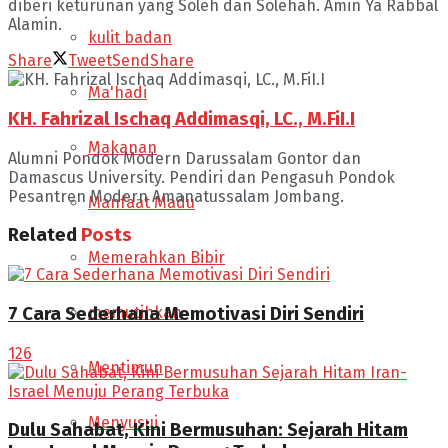
diberi keturunan yang Soleh dan Solehah. Amin Ya Rabbal
Alamin.
kulit badan
Share
Tweet
Send
Share
Ma'hadi
KH. Fahrizal Ischaq Addimasqi, LC., M.FiI.I
Makanan
Alumni Pondok Modern Darussalam Gontor dan
Damascus University. Pendiri dan Pengasuh Pondok
Pesantren Modern Amanatussalam Jombang.
Manfaat Madu
Related
Posts
Memerahkan Bibir
memutihkan
7 Cara Sederhana Memotivasi Diri Sendiri
126
Mentimun
Menyusui
Dulu Sahabat, Kini Bermusuhan: Sejarah Hitam