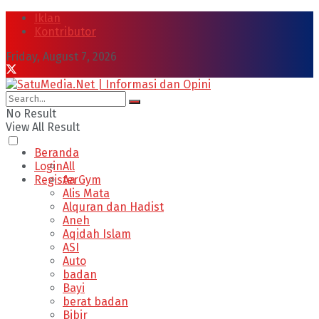
Iklan
Kontributor
Friday, August 7, 2026
No Result
View All Result
Beranda
Login
All
Register
Aa Gym
Alis Mata
Alquran dan Hadist
Aneh
Aqidah Islam
ASI
Auto
badan
Bayi
berat badan
Bibir