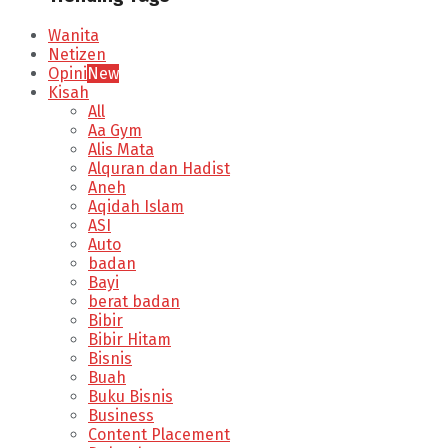
Wanita
Netizen
Opini
New
Kisah
All
Aa Gym
Alis Mata
Alquran dan Hadist
Aneh
Aqidah Islam
ASI
Auto
badan
Bayi
berat badan
Bibir
Bibir Hitam
Bisnis
Buah
Buku Bisnis
Business
Content Placement