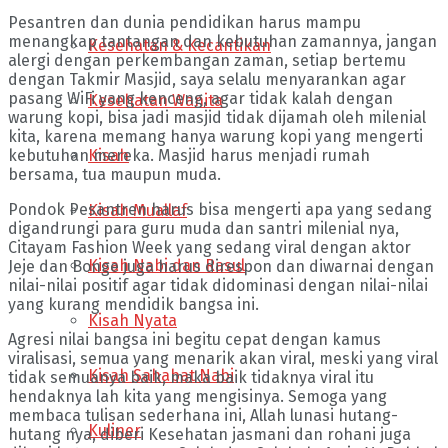
Pesantren dan dunia pendidikan harus mampu
menangkap tantangan dan kebutuhan zamannya, jangan
Kesehatan & Kecantikan
alergi dengan perkembangan zaman, setiap bertemu
dengan Takmir Masjid, saya selalu menyarankan agar
pasang WiFi yang kenceng, agar tidak kalah dengan
Kesehatan Wanita
warung kopi, bisa jadi masjid tidak dijamah oleh milenial
kita, karena memang hanya warung kopi yang mengerti
Kisah
kebutuhan mereka. Masjid harus menjadi rumah
bersama, tua maupun muda.
Pondok Pesantren harus bisa mengerti apa yang sedang
Kisah Muallaf
digandrungi para guru muda dan santri milenial nya,
Citayam Fashion Week yang sedang viral dengan aktor
Kisah Nabi dan Rasul
Jeje dan Bonge juga harus direspon dan diwarnai dengan
nilai-nilai positif agar tidak didominasi dengan nilai-nilai
yang kurang mendidik bangsa ini.
Kisah Nyata
Agresi nilai bangsa ini begitu cepat dengan kamus
viralisasi, semua yang menarik akan viral, meski yang viral
Kisah Sahabat Nabi
tidak semuanya baik, maka baik tidaknya viral itu
hendaknya lah kita yang mengisinya. Semoga yang
membaca tulisan sederhana ini, Allah lunasi hutang-
Kuliner
hutang nya, diberi Kesehatan jasmani dan rohani juga