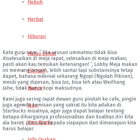
Heboh
Herbal
Hiburan
Kata guru saya, ” jika urusan ummatmu tidak bisa
Hidup Sehat
diselesaikan di meja rapat, selesaikan di meja makan,
pasti akan kau temukan ketenangan! “, Lobby Meja makan
ini memang ampuh, lebih santai tapi substansinya tetap
Hikmah
dapet, bahasa milenial sekarang Ngopi (Ngolah Pikiran),
meski yang dipesan, bisa Jus, bisa teh atau Wedhang
Humor
Jahe, tidak harus kopi maksudnya.
Kami juga sering rapat dewan guru pindah ke cafe, pingin
juga agenda kemisan yang sakral itu kita adakan di
Ikan
Starbucks misalnya, agar juga dapat belajar tentang
betapa dihargainya profesionalitas dan kualitas diri kita
Ilmu Bisnis
ala barat, pointnya kepada siapapun dan dimanapun kita
harus belajar.
Info Qurban