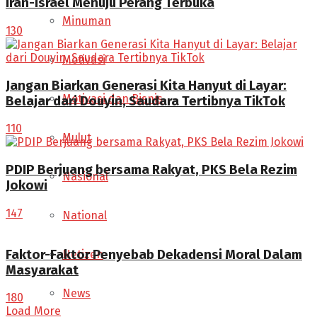
Iran-Israel Menuju Perang Terbuka
Minuman
130
Motivasi
Jangan Biarkan Generasi Kita Hanyut di Layar:
Motivasi dan Bisnis
Belajar dari Douyin, Saudara Tertibnya TikTok
110
Mulut
PDIP Berjuang bersama Rakyat, PKS Bela Rezim
Nasional
Jokowi
147
National
Faktor-Faktor Penyebab Dekadensi Moral Dalam
Netizen
Masyarakat
News
180
Load More