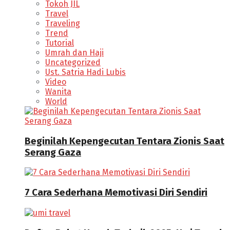
Tokoh JIL
Travel
Traveling
Trend
Tutorial
Umrah dan Haji
Uncategorized
Ust. Satria Hadi Lubis
Video
Wanita
World
Beginilah Kepengecutan Tentara Zionis Saat
Serang Gaza
7 Cara Sederhana Memotivasi Diri Sendiri