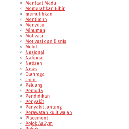
Manfaat Madu
Memerahkan Bibir
memutihkan
Mentimun
Menyusui
Minuman
Motivasi
Motivasi dan Bisnis
Mulut
Nasional
National
Netizen
News
Olahraga
Opini
Peluang
Pemuda
Pendidikan
Penyakit
Penyakit Jantung
Perawatan kulit wajah
Placement
Pojok AaGym
Politik