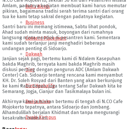
N.CO Cafe Mojokerto, sekitar 30 Km dari Pesantren Wisata
Amlam, padatnya kegiatan membuat kami harus memutar
Buku Bisnis
pikiran, bagaimana tradisi serah terima santri dari orang
tua ke kami tetap sakral dengan padatnya kegiatan.
Business
Santri baru ini memang istimewa, Sabtu lihat pondok,
Ahad sudah minta masuk, boyongan dari rumahnya
langsung minta mondok di pesantren kami. Sementara
Content Placement
kami sudah terlanjur janji menghadiri beberapa
undangan penting di Sidoarjo.
Dakwah
Janjian sejak pagi, bertemu kami di Ndalem Kasepuhan
bakda Maghrib, ternyata kami bakda Maghrib masih
diskusi penting dengan pengurus ADC (Amlam Dakwah
Diet
Center) Cab. Sidoarjo tentang rencana kami menyambut
KH. Dr. Soleh Rosyad dari Banten yang akan berkunjung
Diet Herbalife
ke kami Rabu depan, juga tentang Safar Dakwah kita ke
Semarang, Jogja, Cianjur dan Tasikmalaya bulan ini.
Dunia Islam
Akhirnya kami putuskan bertemu di tengah di N.CO Cafe
Mojokerto tepatnya, antara Sidoarjo dan Jombang.
Alhamdulillah berjalan Khidmat dan tanpa mengurangi
Dunia Kampus
kesakralan tradisi ini.