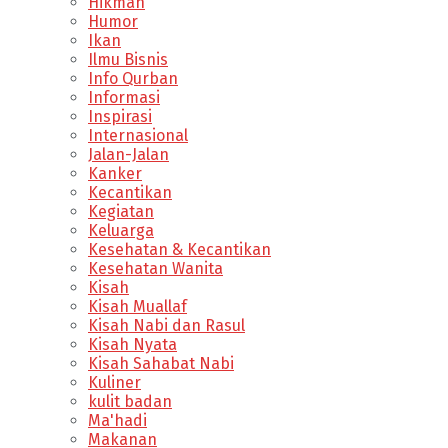
Hikmah
Humor
Ikan
Ilmu Bisnis
Info Qurban
Informasi
Inspirasi
Internasional
Jalan-Jalan
Kanker
Kecantikan
Kegiatan
Keluarga
Kesehatan & Kecantikan
Kesehatan Wanita
Kisah
Kisah Muallaf
Kisah Nabi dan Rasul
Kisah Nyata
Kisah Sahabat Nabi
Kuliner
kulit badan
Ma'hadi
Makanan