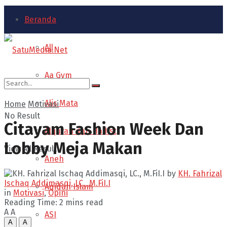
Beranda
All
Aa Gym
Alis Mata
Home
Motivasi
No Result
Citayam Fashion Week Dan
Alquran dan Hadist
Lobby Meja Makan
View All Result
Aneh
by
KH. Fahrizal
Ischaq Addimasqi, LC., M.FiI.I
Aqidah Islam
in
Motivasi
,
Opini
Reading Time: 2 mins read
A
A
ASI
A
A