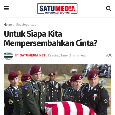
Home
Uncategorized
Untuk Siapa Kita
Mempersembahkan Cinta?
A
BY
SATUMEDIA.NET
Reading Time: 2 mins read
A