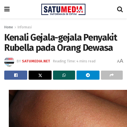
Home
Informasi
Kenali Gejala-gejala Penyakit
Rubella pada Orang Dewasa
A
BY
SATUMEDIA.NET
Reading Time: 4 mins read
A