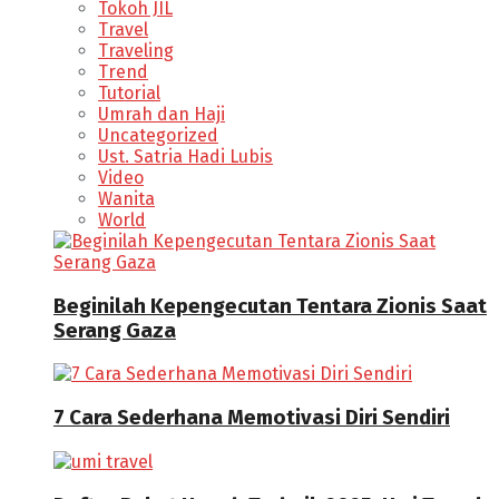
Tokoh JIL
Travel
Traveling
Trend
Tutorial
Umrah dan Haji
Uncategorized
Ust. Satria Hadi Lubis
Video
Wanita
World
Beginilah Kepengecutan Tentara Zionis Saat
Serang Gaza
7 Cara Sederhana Memotivasi Diri Sendiri