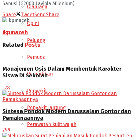
Sanusi (G2000 Laviola Milenium)
Olahraga
Share
Tweet
Send
Share
Opini
ikpmaceh
Peluang
Related
Posts
Pemuda
Manajemen Osis Dalam Membentuk Karakter
Pendidikan
Siswa Di Sekolah
128
Penyakit
Penyakit Jantung
Sintesa Pondok Modern Darussalam Gontor dan
Pemaknaannya
Perawatan kulit wajah
299