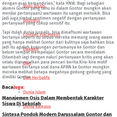
dengan asas kemandirian,” kata HNW. Bagi sebagian
Buku Bisnis
alumni Gontor yang tahu isi dalam Gontor mungkin akan
menilai pertanyaan2 wartawan itu sangat menukik. Bisa
jadi juga timbul sentimen negatif dengan pertanyaan
Business
pertanyaan yang cukup sensitif itu.
Tapi itulah dunia jurnalis, bisa dimafhumi wartawan
Content Placement
bertanya seperti itu sebab mereka memang orang awam
yang hanya melihat Gontor dari kulitnya saja bahkan bisa
jadi itu adalah kunjungan pertamanya ke Gontor dan
Dakwah
belum sempat mempelajari Gontor secara mendalam.
Ditambah lagi dengan naluri pertanyaan kritis yang akan
selalu dimunculkan para pencari berita.Kira-kira motif
Diet
wartawan bertanya soal dana APBN ke Gontor mungkin
mereka melihat betapa megahnya gedung-gedung yang
dimiliki Gontor.
Diet Herbalife
Baca
Juga:
Dunia Islam
Manajemen Osis Dalam Membentuk Karakter
Siswa Di Sekolah
Dunia Kampus
Sintesa Pondok Modern Darussalam Gontor dan