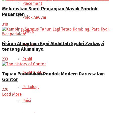
Placement
Meluruskan Surat Penjanjian Masuk Pondok
Pesantren
Pojok AaGym
310
Politik
Fikiran Almarhum Kyai Abdullah Syukri Zarkasyi
Populer
tentang Alumninya
Profil
233
Profil Politisi
Tujuan Pendidikan Pondok Modern Darussalam
Gontor
Psikologi
220
Load More
Puisi