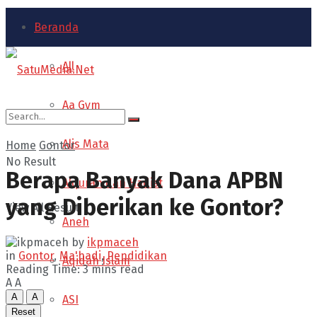
Beranda
All
Aa Gym
Alis Mata
Home
Gontor
No Result
Berapa Banyak Dana APBN
Alquran dan Hadist
yang Diberikan ke Gontor?
View All Result
Aneh
by
ikpmaceh
in
Gontor
,
Ma'hadi
,
Pendidikan
Aqidah Islam
Reading Time: 3 mins read
A
A
A
A
ASI
Reset