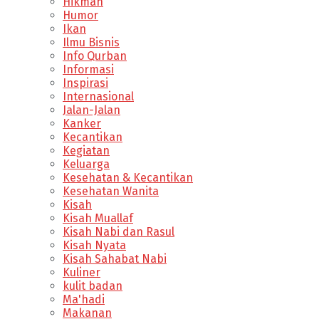
Hikmah
Humor
Ikan
Ilmu Bisnis
Info Qurban
Informasi
Inspirasi
Internasional
Jalan-Jalan
Kanker
Kecantikan
Kegiatan
Keluarga
Kesehatan & Kecantikan
Kesehatan Wanita
Kisah
Kisah Muallaf
Kisah Nabi dan Rasul
Kisah Nyata
Kisah Sahabat Nabi
Kuliner
kulit badan
Ma'hadi
Makanan