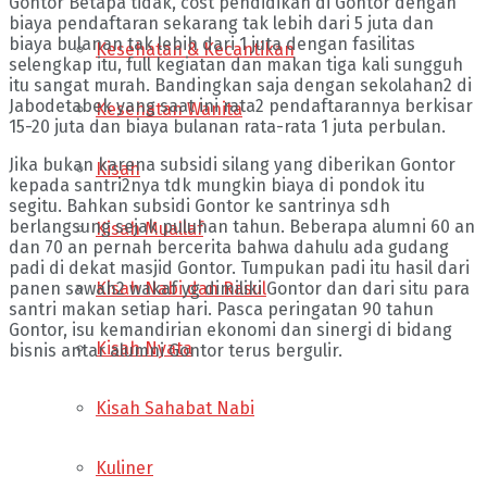
Gontor Betapa tidak, cost pendidikan di Gontor dengan
biaya pendaftaran sekarang tak lebih dari 5 juta dan
biaya bulanan tak lebih dari 1 juta dengan fasilitas
Kesehatan & Kecantikan
selengkap itu, full kegiatan dan makan tiga kali sungguh
itu sangat murah. Bandingkan saja dengan sekolahan2 di
Jabodetabek yang saat ini rata2 pendaftarannya berkisar
Kesehatan Wanita
15-20 juta dan biaya bulanan rata-rata 1 juta perbulan.
Jika bukan karena subsidi silang yang diberikan Gontor
Kisah
kepada santri2nya tdk mungkin biaya di pondok itu
segitu. Bahkan subsidi Gontor ke santrinya sdh
berlangsung sejak puluhan tahun. Beberapa alumni 60 an
Kisah Muallaf
dan 70 an pernah bercerita bahwa dahulu ada gudang
padi di dekat masjid Gontor. Tumpukan padi itu hasil dari
Kisah Nabi dan Rasul
panen sawah2 wakaf yg dimiliki Gontor dan dari situ para
santri makan setiap hari. Pasca peringatan 90 tahun
Gontor, isu kemandirian ekonomi dan sinergi di bidang
Kisah Nyata
bisnis antar alumni Gontor terus bergulir.
Kisah Sahabat Nabi
Kuliner