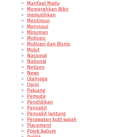
Manfaat Madu
Memerahkan Bibir
memutihkan
Mentimun
Menyusui
Minuman
Motivasi
Motivasi dan Bisnis
Mulut
Nasional
National
Netizen
News
Olahraga
Opini
Peluang
Pemuda
Pendidikan
Penyakit
Penyakit Jantung
Perawatan kulit wajah
Placement
Pojok AaGym
Politik