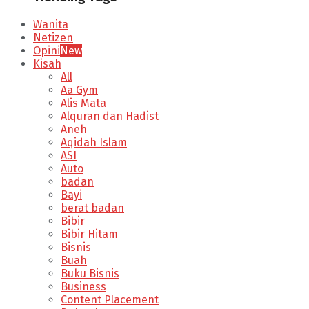
Wanita
Netizen
Opini
New
Kisah
All
Aa Gym
Alis Mata
Alquran dan Hadist
Aneh
Aqidah Islam
ASI
Auto
badan
Bayi
berat badan
Bibir
Bibir Hitam
Bisnis
Buah
Buku Bisnis
Business
Content Placement