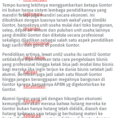
Tempo kurang lebihnya menggambarkan betapa Gontor
ini bukan hanya sistem lembaga pendidikannya yang
Informasi
mandiri tetapi juga mandiri secara ekonomi. Ini
dibuktikan dengan luasnya tanah wakaf yang dimiliki
Gontor, banyaknya unit usaha mulai dari toko bangunan,
Inspirasi
selep, depot air minum dan puluhan unit usaha lainnya
yang dimiliki Gontor dan dikelola secara profesional
sekaligus dijadikan sebagai salah satu aspek pendidikan
Internasional
bagi santri dan guru2 di pondok Gontor.
Pendidikan artinya, lewat unit2 usaha itu santri2 Gontor
Jalan-Jalan
setidaknya diperlihatkan tata cara pengelolaan bisnis
yang profesional hingga kelak bisa jadi modal ilmu bisnis
bagi mereka jika ingin terjun ke dunia bisnis setelah jadi
Kanker
alumni. Berdikari juga jadi salah satu filosofi Gontor
hingga jangan beranggapan megahnya bangunan di
Gontor karena banyaknya APBN yg digelontorkan ke
Kecantikan
Gontor.
Alumni Gontor yang jeli dengan hitung2an ekonomi
Kegiatan
kemungkinan akan merasa bahwa hutang mereka ke
Gontor bukan hanya hutang telah dididik, diasuh dan
hutang keilmuan saja tetapi jg berhutang materi ke
Keluarga