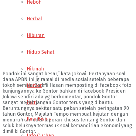
Heboh
Herbal
Hiburan
Hidup Sehat
Hikmah
Pondok ini sangat besar,” kata Jokowi. Pertanyaan soal
dana APBN ini jg ramai di media sosial setelah beberapa
tokoh semisal Zulkfli Hasan memposting di facebook foto
Humor
kunjungannya ke Gontor bahkan di facebook Presiden
Jokowi sendiri ada yg berkomentar, pondok Gontor
Ikan
sangat megah jangan Gontor terus yang dibantu.
Beruntungnya sekitar satu pekan setelah peringatan 90
tahun Gontor, Majalah Tempo membuat kejutan dengan
Ilmu Bisnis
menurunkan edisi laporan khusus tentang Gontor dan
seluk beluknya termasuk soal kemandirian ekonomi yang
dimiliki Gontor.
Info Qurban