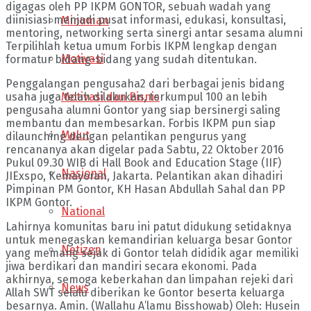
digagas oleh PP IKPM GONTOR, sebuah wadah yang
diinisiasi menjadi pusat informasi, edukasi, konsultasi,
Minuman
mentoring, networking serta sinergi antar sesama alumni
Terpilihlah ketua umum Forbis IKPM lengkap dengan
Motivasi
formatur bidang-bidang yang sudah ditentukan.
Penggalangan pengusaha2 dari berbagai jenis bidang
Motivasi dan Bisnis
usaha juga telah dilakukan, terkumpul 100 an lebih
pengusaha alumni Gontor yang siap bersinergi saling
membantu dan membesarkan. Forbis IKPM pun siap
Mulut
dilaunching dengan pelantikan pengurus yang
rencananya akan digelar pada Sabtu, 22 Oktober 2016
Pukul 09.30 WIB di Hall Book and Education Stage (IIF)
Nasional
JIExspo, Kemayoran, Jakarta. Pelantikan akan dihadiri
Pimpinan PM Gontor, KH Hasan Abdullah Sahal dan PP
IKPM Gontor.
National
Lahirnya komunitas baru ini patut didukung setidaknya
untuk menegaskan kemandirian keluarga besar Gontor
Netizen
yang memang sejak di Gontor telah dididik agar memiliki
jiwa berdikari dan mandiri secara ekonomi. Pada
akhirnya, semoga keberkahan dan limpahan rejeki dari
News
Allah SWT selalu diberikan ke Gontor beserta keluarga
besarnya. Amin. (Wallahu A’lamu Bisshowab) Oleh: Husein