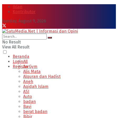
Iklan
Kontributor
Sunday, August 9, 2026
No Result
View All Result
Beranda
Login
All
Register
Aa Gym
Alis Mata
Alquran dan Hadist
Aneh
Aqidah Islam
ASI
Auto
badan
Bayi
berat badan
Bibir