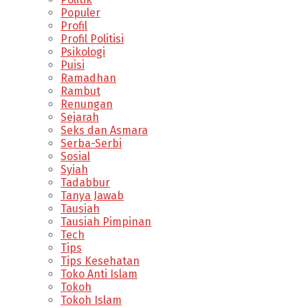
Populer
Profil
Profil Politisi
Psikologi
Puisi
Ramadhan
Rambut
Renungan
Sejarah
Seks dan Asmara
Serba-Serbi
Sosial
Syiah
Tadabbur
Tanya Jawab
Tausiah
Tausiah Pimpinan
Tech
Tips
Tips Kesehatan
Toko Anti Islam
Tokoh
Tokoh Islam