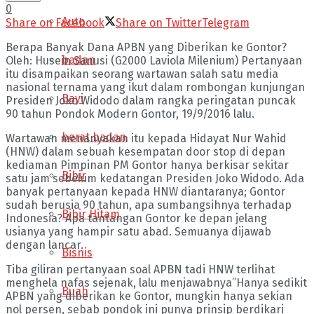
0
Auto
Share on Facebook
Share on Twitter
Telegram
Berapa Banyak Dana APBN yang Diberikan ke Gontor?
badan
Oleh: Husein Sanusi (G2000 Laviola Milenium) Pertanyaan
itu disampaikan seorang wartawan salah satu media
nasional ternama yang ikut dalam rombongan kunjungan
Bayi
Presiden Joko Widodo dalam rangka peringatan puncak
90 tahun Pondok Modern Gontor, 19/9/2016 lalu.
berat badan
Wartawan menanyakan itu kepada Hidayat Nur Wahid
(HNW) dalam sebuah kesempatan door stop di depan
kediaman Pimpinan PM Gontor hanya berkisar sekitar
Bibir
satu jam sebelum kedatangan Presiden Joko Widodo. Ada
banyak pertanyaan kepada HNW diantaranya; Gontor
sudah berusia 90 tahun, apa sumbangsihnya terhadap
Bibir Hitam
Indonesia? Apa tantangan Gontor ke depan jelang
usianya yang hampir satu abad. Semuanya dijawab
dengan lancar.
Bisnis
Tiba giliran pertanyaan soal APBN tadi HNW terlihat
menghela nafas sejenak, lalu menjawabnya”Hanya sedikit
Buah
APBN yang diberikan ke Gontor, mungkin hanya sekian
nol persen, sebab pondok ini punya prinsip berdikari