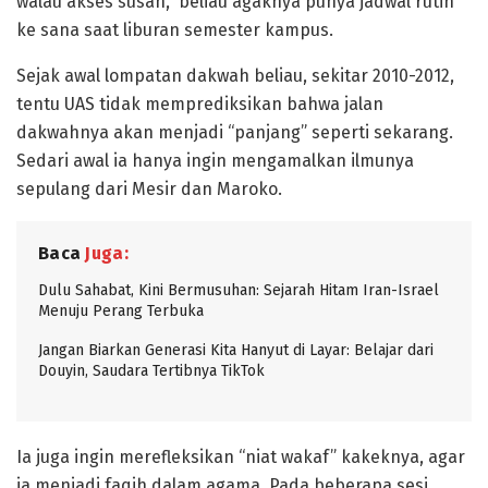
walau akses susah, beliau agaknya punya jadwal rutin
ke sana saat liburan semester kampus.
Sejak awal lompatan dakwah beliau, sekitar 2010-2012,
tentu UAS tidak memprediksikan bahwa jalan
dakwahnya akan menjadi “panjang” seperti sekarang.
Sedari awal ia hanya ingin mengamalkan ilmunya
sepulang dari Mesir dan Maroko.
Baca
Juga:
Dulu Sahabat, Kini Bermusuhan: Sejarah Hitam Iran-Israel
Menuju Perang Terbuka
Jangan Biarkan Generasi Kita Hanyut di Layar: Belajar dari
Douyin, Saudara Tertibnya TikTok
Ia juga ingin merefleksikan “niat wakaf” kakeknya, agar
ia menjadi faqih dalam agama. Pada beberapa sesi