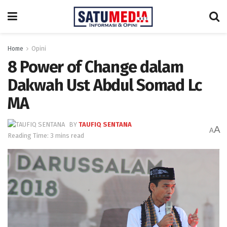
Home
Opini
8 Power of Change dalam
Dakwah Ust Abdul Somad Lc
MA
BY
TAUFIQ SENTANA
A
A
Reading Time: 3 mins read