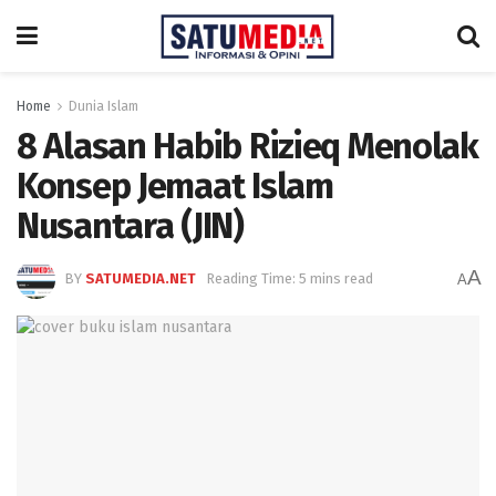
Home
Dunia Islam
8 Alasan Habib Rizieq Menolak
Konsep Jemaat Islam
Nusantara (JIN)
A
BY
SATUMEDIA.NET
Reading Time: 5 mins read
A