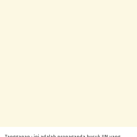
Tanggapan : ini adalah propaganda busuk JIN yang