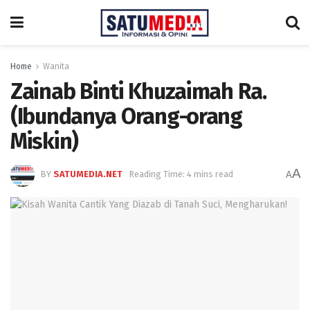
Home
Wanita
Zainab Binti Khuzaimah Ra.
(Ibundanya Orang-orang
Miskin)
A
BY
SATUMEDIA.NET
Reading Time: 4 mins read
A