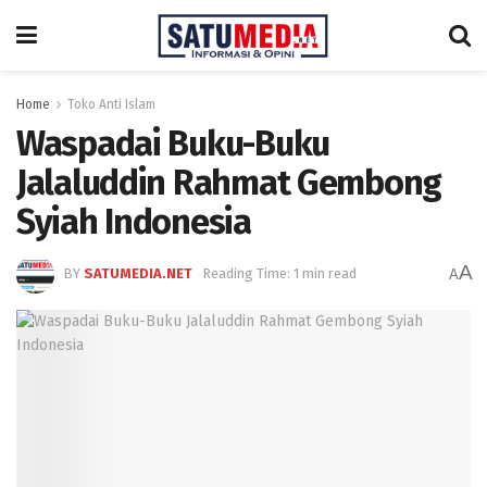
Home
Toko Anti Islam
Waspadai Buku-Buku
Jalaluddin Rahmat Gembong
Syiah Indonesia
A
BY
SATUMEDIA.NET
Reading Time: 1 min read
A