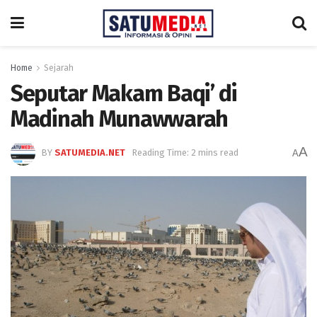
Home
Sejarah
Seputar Makam Baqi’ di
Madinah Munawwarah
A
BY
SATUMEDIA.NET
Reading Time: 2 mins read
A