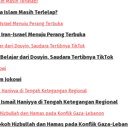
ia Islam Masih Terlelap?
 Iran-Israel Menuju Perang Terbuka
 Belajar dari Douyin, Saudara Tertibnya TikTok
im Jokowi
 Ismail Haniyya di Tengah Ketegangan Regional
okoh Hizbullah dan Hamas pada Konflik Gaza-Leba