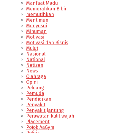
Manfaat Madu
Memerahkan Bibir
memutihkan
Mentimun
Menyusui
Minuman
Motivasi
Motivasi dan Bisnis
Mulut
Nasional
National
Netizen
News
Olahraga
Opini
Peluang
Pemuda
Pendidikan
Penyakit
Penyakit Jantung
Perawatan kulit wajah
Placement
Pojok AaGym
Politik