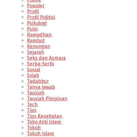
Populer
Profil
Profil Politisi
Psikologi
Puisi
Ramadhan
Rambut
Renungan
Sejarah
Seks dan Asmara
Serba-Serbi
Sosial
Syiah
Tadabbur
Tanya Jawab
Tausiah
Tausiah Pimpinan
Tech
Tips
Tips Kesehatan
Toko Anti Islam
Tokoh
Tokoh Islam