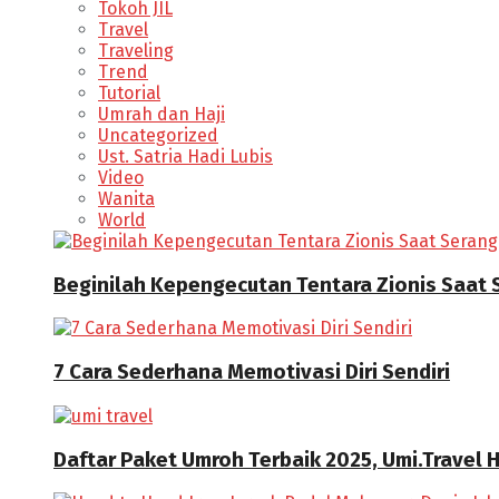
Tokoh JIL
Travel
Traveling
Trend
Tutorial
Umrah dan Haji
Uncategorized
Ust. Satria Hadi Lubis
Video
Wanita
World
Beginilah Kepengecutan Tentara Zionis Saat
7 Cara Sederhana Memotivasi Diri Sendiri
Daftar Paket Umroh Terbaik 2025, Umi.Travel 