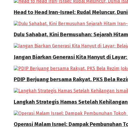
Head to Head Iran-Israel: Rudal Meluncur, Dun
Dulu Sahabat, Kini Bermusuhan: Sejarah Hitam
Jangan Biarkan Generasi Kita Hanyut di Layar:
PDIP Berjuang bersama Rakyat, PKS Bela Rez
Langkah Strategis Hamas Setelah Kehilangan
Operasi Malam Israel: Dampak Pembunuhan T