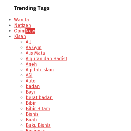
Trending Tags
Wanita
Netizen
Opini
New
Kisah
All
Aa Gym
Alis Mata
Alquran dan Hadist
Aneh
Aqidah Islam
ASI
Auto
badan
Bayi
berat badan
Bibir
Bibir Hitam
Bisnis
Buah
Buku Bisnis
Business