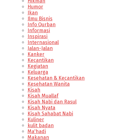
Hikmah
Humor
Ikan
Ilmu Bisnis
Info Qurban
Informasi
Inspirasi
Internasional
Jalan-Jalan
Kanker
Kecantikan
Kegiatan
Keluarga
Kesehatan & Kecantikan
Kesehatan Wanita
Kisah
Kisah Muallaf
Kisah Nabi dan Rasul
Kisah Nyata
Kisah Sahabat Nabi
Kuliner
kulit badan
Ma'hadi
Makanan