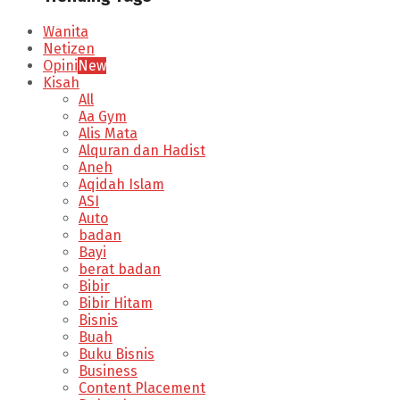
Wanita
Netizen
Opini
New
Kisah
All
Aa Gym
Alis Mata
Alquran dan Hadist
Aneh
Aqidah Islam
ASI
Auto
badan
Bayi
berat badan
Bibir
Bibir Hitam
Bisnis
Buah
Buku Bisnis
Business
Content Placement