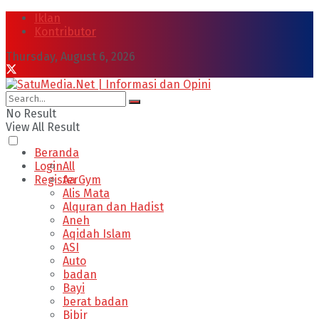
Iklan
Kontributor
Thursday, August 6, 2026
No Result
View All Result
Beranda
Login
All
Register
Aa Gym
Alis Mata
Alquran dan Hadist
Aneh
Aqidah Islam
ASI
Auto
badan
Bayi
berat badan
Bibir