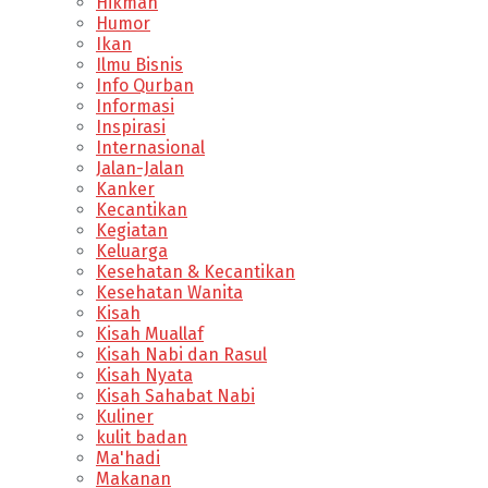
Hikmah
Humor
Ikan
Ilmu Bisnis
Info Qurban
Informasi
Inspirasi
Internasional
Jalan-Jalan
Kanker
Kecantikan
Kegiatan
Keluarga
Kesehatan & Kecantikan
Kesehatan Wanita
Kisah
Kisah Muallaf
Kisah Nabi dan Rasul
Kisah Nyata
Kisah Sahabat Nabi
Kuliner
kulit badan
Ma'hadi
Makanan