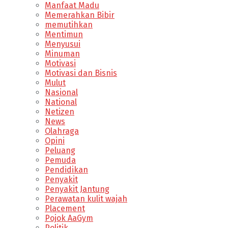
Manfaat Madu
Memerahkan Bibir
memutihkan
Mentimun
Menyusui
Minuman
Motivasi
Motivasi dan Bisnis
Mulut
Nasional
National
Netizen
News
Olahraga
Opini
Peluang
Pemuda
Pendidikan
Penyakit
Penyakit Jantung
Perawatan kulit wajah
Placement
Pojok AaGym
Politik