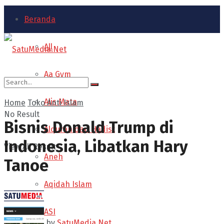
Beranda
All
Aa Gym
Alis Mata
Home
Toko Anti Islam
No Result
Bisnis Donald Trump di
Alquran dan Hadist
Indonesia, Libatkan Hary
View All Result
Aneh
Tanoe
Aqidah Islam
ASI
by
SatuMedia.Net