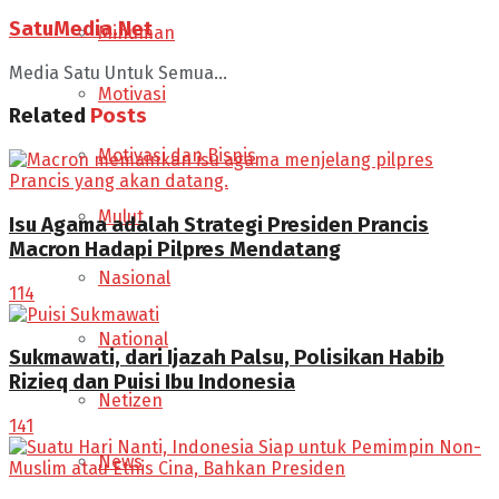
SatuMedia.Net
Minuman
Media Satu Untuk Semua...
Motivasi
Related
Posts
Motivasi dan Bisnis
Mulut
Isu Agama adalah Strategi Presiden Prancis
Macron Hadapi Pilpres Mendatang
Nasional
114
National
Sukmawati, dari Ijazah Palsu, Polisikan Habib
Rizieq dan Puisi Ibu Indonesia
Netizen
141
News