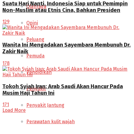
Suatu Hari Nanti, Indonesia Siap untuk Pemimpin
Olahraga
Non-Muslim atau Etnis Cina, Bahkan Presiden
129
Opini
Peluang
Wanita Ini Mengadakan Sayembara Membunuh Dr.
Zakir Naik
Pemuda
178
Pendidikan
Tokoh Syiah Iran: Arab Saudi Akan Hancur Pada
Penyakit
Musim Haji Tahun Ini
171
Penyakit Jantung
Load More
Perawatan kulit wajah