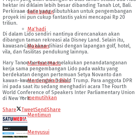
hektar ini diklaim lebih besar dibanding Tanah Lot, Bali.
Perkiraan dana yang dibutuhkan untuk pengembangan
kulit badan
proyek ini pun cukup fantastis yakni mencapai Rp 20
triliun.
Ma'hadi
Di dalam Lido sendiri nantinya direncanakan akan
dibangun taman rekreasi ala Disney Land. Selain itu,
kawasan Lido akan dihiasi dengan lapangan golf, hotel,
Makanan
vila, dan fasilitas pendukung lainnya.
Hary Tanoe berencana melakukan penandatanganan
Manfaat Madu
kerja sama pengembangan Lido pada waktu yang
berdekatan dengan pertemuan Setya Novanto dan
Memerahkan Bibir
kawan-kawan dengan Donald Trump. Para anggota DPR
ini pada saat itu sedang menghadiri acara The Fourth
World Conference of Speakers Inter Parliamentary Union
memutihkan
di New York.
Share
Tweet
Send
Share
Mentimun
Menyusui