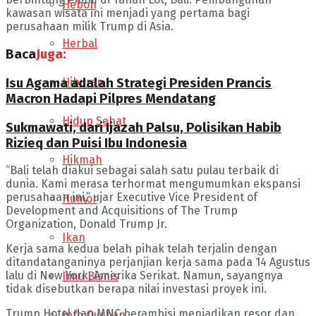
Heboh
kawasan wisata ini menjadi yang pertama bagi
perusahaan milik Trump di Asia.
Herbal
Baca
Juga:
Hiburan
Isu Agama adalah Strategi Presiden Prancis
Macron Hadapi Pilpres Mendatang
Hidup Sehat
Sukmawati, dari Ijazah Palsu, Polisikan Habib
Rizieq dan Puisi Ibu Indonesia
Hikmah
“Bali telah diakui sebagai salah satu pulau terbaik di
dunia. Kami merasa terhormat mengumumkan ekspansi
perusahaan ini,” ujar Executive Vice President of
Humor
Development and Acquisitions of The Trump
Organization, Donald Trump Jr.
Ikan
Kerja sama kedua belah pihak telah terjalin dengan
ditandatanganinya perjanjian kerja sama pada 14 Agustus
lalu di New York, Amerika Serikat. Namun, sayangnya
Ilmu Bisnis
tidak disebutkan berapa nilai investasi proyek ini.
Trump Hotel dan MNC berambisi menjadikan resor dan
Info Qurban