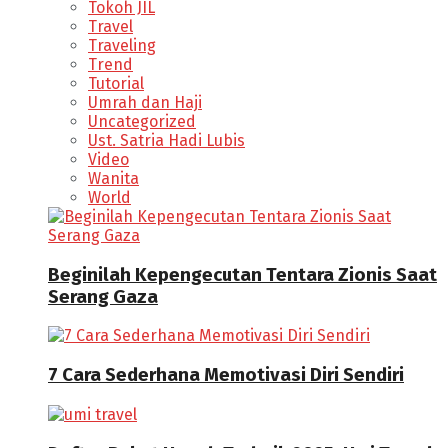
Tokoh JIL
Travel
Traveling
Trend
Tutorial
Umrah dan Haji
Uncategorized
Ust. Satria Hadi Lubis
Video
Wanita
World
Beginilah Kepengecutan Tentara Zionis Saat
Serang Gaza
7 Cara Sederhana Memotivasi Diri Sendiri