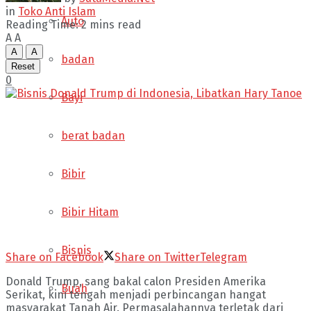
in
Toko Anti Islam
Auto
Reading Time: 2 mins read
A
A
A
A
badan
Reset
0
Bayi
berat badan
Bibir
Bibir Hitam
Bisnis
Share on Facebook
Share on Twitter
Telegram
Donald Trump, sang bakal calon Presiden Amerika
Buah
Serikat, kini tengah menjadi perbincangan hangat
masyarakat Tanah Air. Permasalahannya terletak dari