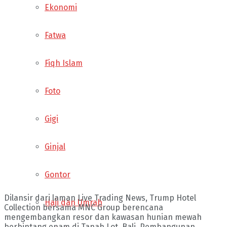
Ekonomi
Fatwa
Fiqh Islam
Foto
Gigi
Ginjal
Gontor
Dilansir dari laman Live Trading News, Trump Hotel
Haji dan Umrah
Collection bersama MNC Group berencana
mengembangkan resor dan kawasan hunian mewah
berbintang enam di Tanah Lot, Bali. Pembangunan