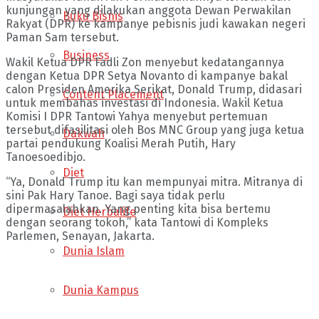
kunjungan yang dilakukan anggota Dewan Perwakilan
Buku Bisnis
Rakyat (DPR) ke kampanye pebisnis judi kawakan negeri
Paman Sam tersebut.
Business
Wakil Ketua DPR Fadli Zon menyebut kedatangannya
dengan Ketua DPR Setya Novanto di kampanye bakal
calon Presiden Amerika Serikat, Donald Trump, didasari
Content Placement
untuk membahas investasi di Indonesia. Wakil Ketua
Komisi I DPR Tantowi Yahya menyebut pertemuan
tersebut difasilitasi oleh Bos MNC Group yang juga ketua
Dakwah
partai pendukung Koalisi Merah Putih, Hary
Tanoesoedibjo.
Diet
“Ya, Donald Trump itu kan mempunyai mitra. Mitranya di
sini Pak Hary Tanoe. Bagi saya tidak perlu
dipermasalahkan. Yang penting kita bisa bertemu
Diet Herbalife
dengan seorang tokoh,” kata Tantowi di Kompleks
Parlemen, Senayan, Jakarta.
Dunia Islam
Dunia Kampus