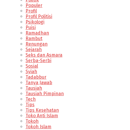
Populer
Profil
Profil Politisi
Psikologi
Puisi
Ramadhan
Rambut
Renungan
Sejarah
Seks dan Asmara
Serba-Serbi
Sosial
Syiah
Tadabbur
Tanya Jawab
Tausiah
Tausiah Pimpinan
Tech
Tips
Tips Kesehatan
Toko Anti Islam
Tokoh
Tokoh Islam