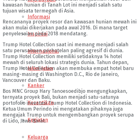
kawasan hunian di Tanah Lot ini menjadi salah satu
tujuan wisata termegah di Asia.
Informasi
Rencananya proyek resor dan kawasan hunian mewah ini
akan mulai dikerjakan pada awal 2016. Di mana target
penyelesaian pada 2018 mendatang.
Inspirasi
Trump Hotel Collection saat ini memang menjadi salah
satu perusahaan perhotelan paling agresif di dunia.
Internasional
Trump Hotel Collection memiliki setidaknya 14 hotel
mewah di seluruh lokasi strategis dunia. Tahun depan,
Jalan-Jalan
Trump Hotel Collection akan membuka empat hotel baru
masing-masing di Washington D.C., Rio de Janeiro,
Vancouver dan Baku.
Kanker
Bos MNC Group Hary Tanoesoedibjo mengungkapkan,
ternyata proyek Bali, bukan menjadi satu-satunya
Kecantikan
portofolio investasi Trump Hotel Collection di Indonesia.
Ketua Umum Perindo ini mengatakan pihaknya juga
mengajak Trump untuk mengembangkan proyek serupa
Kegiatan
di Lido, Jawa Barat.
Keluarga