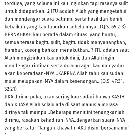
terduga, yang selama ini kau inginkan tapi rasanya sulit
untuk didapatkan…? ITU adalah Allah yang mengetahui
dan mendengar suara batinmu serta hasil dari benih
kebaikan yang kau taburkan sebelumnya…(Q.S. 65:2-3)
PERNAHKAH kau berada dalam situasi yang buntu,
semua terasa begitu sulit, begitu tidak menyenangkan,
hambar, kosong bahkan menakutkan…? ITU adalah saat
Allah mengizinkan kau untuk diuji, dan Allah ingin
mendengar rintihan serta do’amu agar kau menyadari
akan keberadaan-NYA…KARENA Allah tahu kau sudah
mulai melupakan-NYA dalam kesenangan…(Q.S. 47:31,
32:21)
JIKA dirimu peka, akan sering kau sadari bahwa KASIH
dan KUASA Allah selalu ada di saat manusia merasa
dirinya tak mampu…Beberapa menit ini tenangkanlah
dirimu, rasakan kehadiran-NYA..dengarkan suara-NYA
yang berkata : “Jangan khawatir, AKU disini bersamamu”