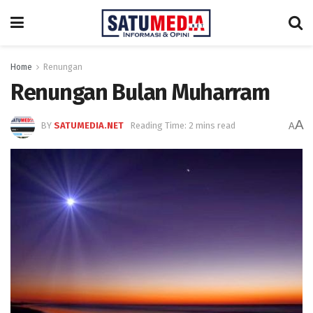
Home
Renungan
Renungan Bulan Muharram
A
BY
SATUMEDIA.NET
Reading Time: 2 mins read
A