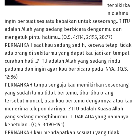
terpikirka
n olehmu
ingin berbuat sesuatu kebaikan untuk seseorang…? ITU
adalah Allah yang sedang berbicara denganmu dan
mengetuk pintu hatimu…(Q.S. 4:114, 2:195, 28:77)
PERNAHKAH saat kau sedang sedih, kecewa tetapi tidak
ada orang di sekitarmu yang dapat kau jadikan tempat
curahan hati…? ITU adalah Allah yang sedang rindu
padamu dan ingin agar kau berbicara pada-NYA…(Q.S.
12:86)
PERNAHKAH tanpa sengaja kau memikirkan seseorang
yang sudah lama tidak bertemu, tiba-tiba orang
tersebut muncul, atau kau bertemu dengannya atau kau
menerima telepon darinya…? ITU adalah Kuasa Allah
yang sedang menghiburmu…TIDAK ADA yang namanya
kebetulan…(Q.S. 3:190-191)
PERNAHKAH kau mendapatkan sesuatu yang tidak