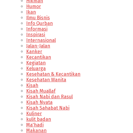
Hikmah
Humor
Ikan
Ilmu Bisnis
Info Qurban
Informasi
Inspirasi
Internasional
Jalan-Jalan
Kanker
Kecantikan
Kegiatan
Keluarga
Kesehatan & Kecantikan
Kesehatan Wanita
Kisah
Kisah Muallaf
Kisah Nabi dan Rasul
Kisah Nyata
Kisah Sahabat Nabi
Kuliner
kulit badan
Ma'hadi
Makanan