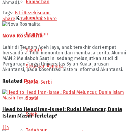
Ramadhan
Ahmad).
Tags:
Istri
Rezeki
suami
Rambut
Share
Tweet
Send
Share
Renungan
Nova Rosmalita
Lahir di Teunom Aceh Jaya, anak terakhir dari empat
Sejarah
bersaudara, hobi menonton dan membaca cerita. Alumni
MAN 2 Meulaboh Saat ini sedang melanjutkan studi di
Perguruan Tinggi Universitas Syiah Kuala jurusan
Seks dan Asmara
Akuntansi, pada kosentrasi Sistem informasi Akuntansi.
Related
Posts
Serba-Serbi
Sosial
Head to Head Iran-Israel: Rudal Meluncur, Dunia
Syiah
Islam Masih Terlelap?
114
Tadabbur