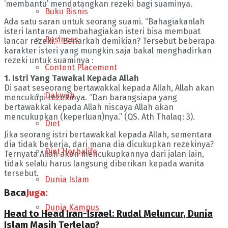
‘membantu’ mendatangkan rezeki bagi suaminya.
Buku Bisnis
Ada satu saran untuk seorang suami. “Bahagiakanlah
isteri lantaran membahagiakan isteri bisa membuat
Business
lancar rezeki. ” Benarkah demikian? Tersebut beberapa
karakter isteri yang mungkin saja bakal menghadirkan
rezeki untuk suaminya :
Content Placement
1. Istri Yang Tawakal Kepada Allah
Di saat seseorang bertawakkal kepada Allah, Allah akan
Dakwah
mencukupi rezekinya. “Dan barangsiapa yang
bertawakkal kepada Allah niscaya Allah akan
mencukupkan (keperluan)nya.” (QS. Ath Thalaq: 3).
Diet
Jika seorang istri bertawakkal kepada Allah, sementara
dia tidak bekerja, dari mana dia dicukupkan rezekinya?
Diet Herbalife
Ternyata Allah akan mencukupkannya dari jalan lain,
tidak selalu harus langsung diberikan kepada wanita
tersebut.
Dunia Islam
Baca
Juga:
Dunia Kampus
Head to Head Iran-Israel: Rudal Meluncur, Dunia
Islam Masih Terlelap?