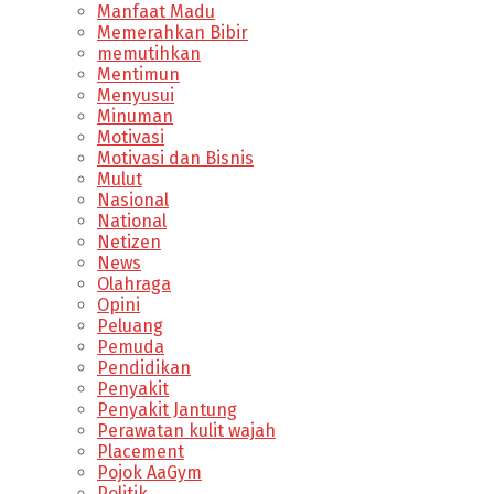
Manfaat Madu
Memerahkan Bibir
memutihkan
Mentimun
Menyusui
Minuman
Motivasi
Motivasi dan Bisnis
Mulut
Nasional
National
Netizen
News
Olahraga
Opini
Peluang
Pemuda
Pendidikan
Penyakit
Penyakit Jantung
Perawatan kulit wajah
Placement
Pojok AaGym
Politik