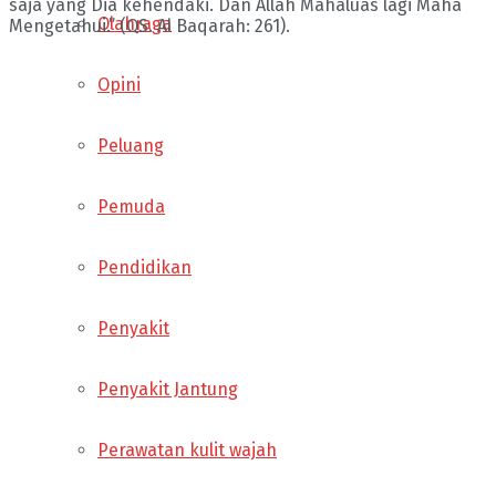
saja yang Dia kehendaki. Dan Allah Mahaluas lagi Maha
Olahraga
Mengetahui.” (QS. Al Baqarah: 261).
Opini
Peluang
Pemuda
Pendidikan
Penyakit
Penyakit Jantung
Perawatan kulit wajah