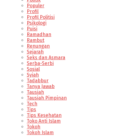
Populer
Profil
Profil Politisi
Psikologi
Puisi
Ramadhan
Rambut
Renungan
Sejarah
Seks dan Asmara
Serba-Serbi
Sosial
Syiah
Tadabbur
Tanya Jawab
Tausiah
Tausiah Pimpinan
Tech
Tips
Tips Kesehatan
Toko Anti Islam
Tokoh
Tokoh Islam