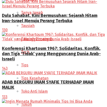
Tanya Jawab
Dulu Sahabat, Kini Bermusuhan: Sejarah Hitam
Iran-Israel Menuju Perang Terbuka
Tausiah
130
Tausiah Pimpinan
Konferensi Khartoum 1967: Solidaritas, Konflik,
Tech
dan Tiga ‘Tidak’ yang Mengguncang Dunia Arab-
Israeli
Tips
143
Tips Kesehatan
ADAB BERGURU IMAM SYAFIE TERHADAP IMAM
MALIK
Toko Anti Islam
133
Tokoh