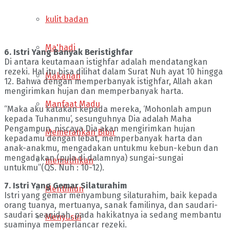
kulit badan
Ma'hadi
6. Istri Yang Banyak Beristighfar
Di antara keutamaan istighfar adalah mendatangkan
rezeki. Hal itu bisa dilihat dalam Surat Nuh ayat 10 hingga
Makanan
12. Bahwa dengan memperbanyak istighfar, Allah akan
mengirimkan hujan dan memperbanyak harta.
Manfaat Madu
“Maka aku katakan kepada mereka, ‘Mohonlah ampun
kepada Tuhanmu’, sesunguhnya Dia adalah Maha
Pengampun, niscaya Dia akan mengirimkan hujan
Memerahkan Bibir
kepadamu dengan lebat, memperbanyak harta dan
anak-anakmu, mengadakan untukmu kebun-kebun dan
mengadakan (pula di dalamnya) sungai-sungai
memutihkan
untukmu”(QS. Nuh : 10-12).
7. Istri Yang Gemar Silaturahim
Mentimun
Istri yang gemar menyambung silaturahim, baik kepada
orang tuanya, mertuanya, sanak familinya, dan saudari-
saudari seaqidah, pada hakikatnya ia sedang membantu
Menyusui
suaminya memperlancar rezeki.