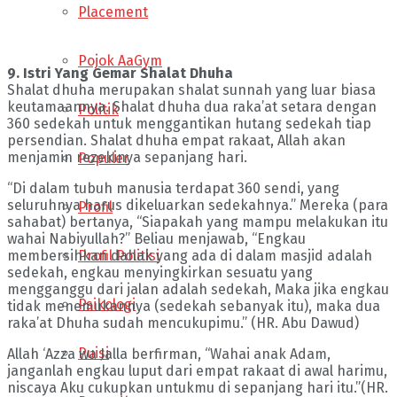
Placement
Pojok AaGym
9. Istri Yang Gemar Shalat Dhuha
Shalat dhuha merupakan shalat sunnah yang luar biasa
keutamaannya. Shalat dhuha dua raka’at setara dengan
Politik
360 sedekah untuk menggantikan hutang sedekah tiap
persendian. Shalat dhuha empat rakaat, Allah akan
menjamin rezekinya sepanjang hari.
Populer
“Di dalam tubuh manusia terdapat 360 sendi, yang
seluruhnya harus dikeluarkan sedekahnya.” Mereka (para
Profil
sahabat) bertanya, “Siapakah yang mampu melakukan itu
wahai Nabiyullah?” Beliau menjawab, “Engkau
Profil Politisi
membersihkan dahak yang ada di dalam masjid adalah
sedekah, engkau menyingkirkan sesuatu yang
mengganggu dari jalan adalah sedekah, Maka jika engkau
Psikologi
tidak menemukannya (sedekah sebanyak itu), maka dua
raka’at Dhuha sudah mencukupimu.” (HR. Abu Dawud)
Puisi
Allah ‘Azza wa Jalla berfirman, “Wahai anak Adam,
janganlah engkau luput dari empat rakaat di awal harimu,
niscaya Aku cukupkan untukmu di sepanjang hari itu.”(HR.