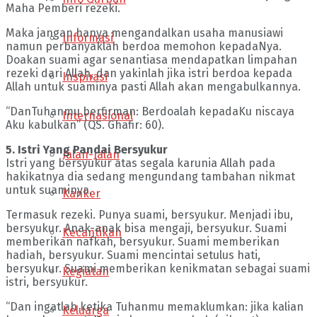
Maha Pemberi rezeki.
Maka jangan hanya mengandalkan usaha manusiawi
Informasi
namun perbanyaklah berdoa memohon kepadaNya.
Doakan suami agar senantiasa mendapatkan limpahan
rezeki dari Allah, dan yakinlah jika istri berdoa kepada
Inspirasi
Allah untuk suaminya pasti Allah akan mengabulkannya.
“DanTuhanmu berfirman: Berdoalah kepadaKu niscaya
Internasional
Aku kabulkan” (QS. Ghafir: 60).
5. Istri Yang Pandai Bersyukur
Jalan-Jalan
Istri yang bersyukur atas segala karunia Allah pada
hakikatnya dia sedang mengundang tambahan nikmat
untuk suaminya.
Kanker
Termasuk rezeki. Punya suami, bersyukur. Menjadi ibu,
bersyukur. Anak-anak bisa mengaji, bersyukur. Suami
Kecantikan
memberikan nafkah, bersyukur. Suami memberikan
hadiah, bersyukur. Suami mencintai setulus hati,
bersyukur. Suami memberikan kenikmatan sebagai suami
Kegiatan
istri, bersyukur.
“Dan ingatlah ketika Tuhanmu memaklumkan: jika kalian
Keluarga