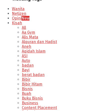
Wanita
Netizen
Opini
New
Kisah
All
Aa Gym
Alis Mata
Alquran dan Hadist
Aneh
Aqidah Islam
ASI
Auto
badan
Bayi
berat badan
Bibir
Bibir Hitam
Bisnis
Buah
Buku Bisnis
Business
Content Placement