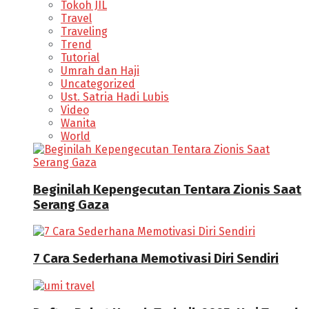
Tokoh JIL
Travel
Traveling
Trend
Tutorial
Umrah dan Haji
Uncategorized
Ust. Satria Hadi Lubis
Video
Wanita
World
Beginilah Kepengecutan Tentara Zionis Saat
Serang Gaza
7 Cara Sederhana Memotivasi Diri Sendiri