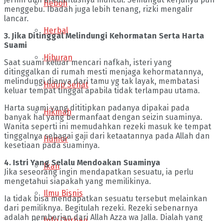
Heboh
menggebu. Ibadah juga lebih tenang, rizki mengalir
lancar.
Herbal
3. Jika Ditinggal Melindungi Kehormatan Serta Harta
Suami
Hiburan
Saat suami keluar mencari nafkah, isteri yang
ditinggalkan di rumah mesti menjaga kehormatannya,
melindungi dianya dari tamu yg tak layak, membatasi
Hidup Sehat
keluar tempat tinggal apabila tidak terlampau utama.
Harta suami yang dititipkan padanya dipakai pada
Hikmah
banyak hal yang bermanfaat dengan seizin suaminya.
Wanita seperti ini memudahkan rezeki masuk ke tempat
tinggalnya sebagai gaji dari ketaatannya pada Allah dan
Humor
kesetiaan pada suaminya.
4. Istri Yang Selalu Mendoakan Suaminya
Ikan
Jika seseorang ingin mendapatkan sesuatu, ia perlu
mengetahui siapakah yang memilikinya.
Ilmu Bisnis
Ia tidak bisa mendapatkan sesuatu tersebut melainkan
dari pemiliknya. Begitulah rezeki. Rezeki sebenarnya
adalah pemberian dari Allah Azza wa Jalla. Dialah yang
Info Qurban