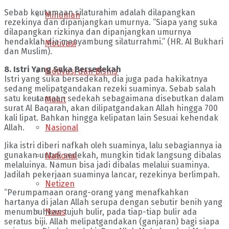
Sebab keutamaan silaturahim adalah dilapangkan
Minuman
rezekinya dan dipanjangkan umurnya. “Siapa yang suka
dilapangkan rizkinya dan dipanjangkan umurnya
hendaklah dia menyambung silaturrahmi.” (HR. Al Bukhari
Motivasi
dan Muslim).
8. Istri Yang Suka Bersedekah
Motivasi dan Bisnis
Istri yang suka bersedekah, dia juga pada hakikatnya
sedang melipatgandakan rezeki suaminya. Sebab salah
satu keutamaan sedekah sebagaimana disebutkan dalam
Mulut
surat Al Baqarah, akan dilipatgandakan Allah hingga 700
kali lipat. Bahkan hingga kelipatan lain Sesuai kehendak
Nasional
Allah.
Jika istri diberi nafkah oleh suaminya, lalu sebagiannya ia
gunakan untuk sedekah, mungkin tidak langsung dibalas
National
melaluinya. Namun bisa jadi dibalas melalui suaminya.
Jadilah pekerjaan suaminya lancar, rezekinya berlimpah.
Netizen
“Perumpamaan orang-orang yang menafkahkan
hartanya di jalan Allah serupa dengan sebutir benih yang
News
menumbuhkan tujuh bulir, pada tiap-tiap bulir ada
seratus biji. Allah melipatgandakan (ganjaran) bagi siapa