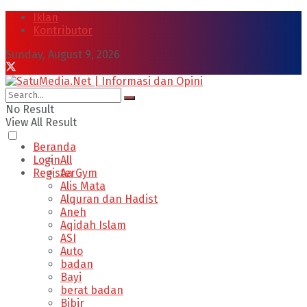
Iklan
Kontributor
Sunday, August 9, 2026
No Result
View All Result
Beranda
Login
All
Register
Aa Gym
Alis Mata
Alquran dan Hadist
Aneh
Aqidah Islam
ASI
Auto
badan
Bayi
berat badan
Bibir