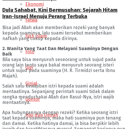
Ekonomi
Dulu Sahabat, Kini Bermusuhan: Sejarah Hitam
Iran-Israel Menuju Perang Terbuka
Fatwa
Bisa jadi Allah akan memberikan rezeki yang banyak
kepada suaminya, lalu suami tersebut memberikan
Fiqh Islam
nafkah yang cukup kepada dirinya.
2. Wanita Yang Taat Dan Melayani Suaminya Dengan
Foto
Baik
Bila saya bisa menyuruh seseorang untuk sujud pada
orang lain tentu saya bakal menyuruh seorang isteri
Gigi
untuk sujud pada suaminya (H. R. Tirmidzi serta Ibnu
Majah).
Ginjal
Salah satu kewajiban istri kepada suami adalah
mentaatinya. Sepanjang perintah suami tidak dalam
rangka mendurhakai Allah dan Rasul-Nya, istri wajib
Gontor
mentaatinya.
Apa hubungannya dengan rezeki? Ketika seorang istri
Haji dan Umrah
taat kepada suaminya, maka hati suaminya pun tenang
dan damai. Ketika hatinya damai, ia bisa berpikir lebih
jernih dan kreatifitasnya muncul. Semangat kerjanya pun