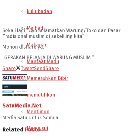
kulit badan
Ma'hadi
Sekali lagi ” Ayo Selamatkan Warung/Toko dan Pasar
Tradisional muslim di sekeliling kita”
Makanan
Mohon dishare ya.
“GERAKAN BELANJA DI WARUNG MUSLIM “
Manfaat Madu
Share
Tweet
Send
Share
Memerahkan Bibir
memutihkan
SatuMedia.Net
Mentimun
Media Satu Untuk Semua...
Menyusui
Related
Posts