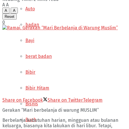
A
A
Auto
A
A
Reset
0
badan
Bayi
berat badan
Bibir
Bibir Hitam
Share on Facebook
Share on Twitter
Telegram
Bisnis
Gerakan “Mari berbelanja di warung MUSLIM”
Buah
Berbelanja kebutuhan harian, mingguan atau bulanan
keluarga, biasanya kita lakukan di hari libur. Tetapi,