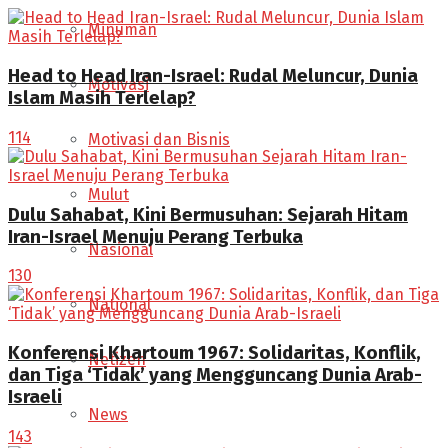
Minuman
Head to Head Iran-Israel: Rudal Meluncur, Dunia
Motivasi
Islam Masih Terlelap?
114
Motivasi dan Bisnis
Mulut
Dulu Sahabat, Kini Bermusuhan: Sejarah Hitam
Iran-Israel Menuju Perang Terbuka
Nasional
130
National
Konferensi Khartoum 1967: Solidaritas, Konflik,
Netizen
dan Tiga ‘Tidak’ yang Mengguncang Dunia Arab-
Israeli
News
143