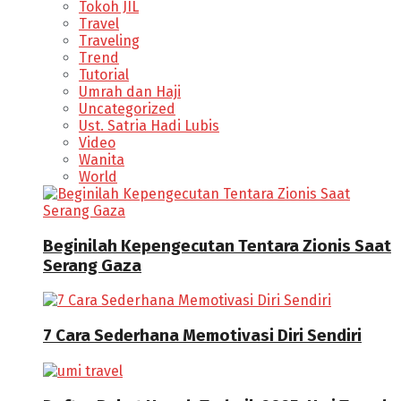
Tokoh JIL
Travel
Traveling
Trend
Tutorial
Umrah dan Haji
Uncategorized
Ust. Satria Hadi Lubis
Video
Wanita
World
Beginilah Kepengecutan Tentara Zionis Saat
Serang Gaza
7 Cara Sederhana Memotivasi Diri Sendiri