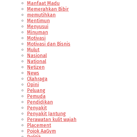
Manfaat Madu
Memerahkan Bibir
memutihkan
Mentimun
Menyusui
Minuman
Motivasi
Motivasi dan Bisnis
Mulut
Nasional
National
Netizen
News
Olahraga
Opini
Peluang
Pemuda
Pendidikan
Penyakit
Penyakit Jantung
Perawatan kulit wajah
Placement
Pojok AaGym
Politik