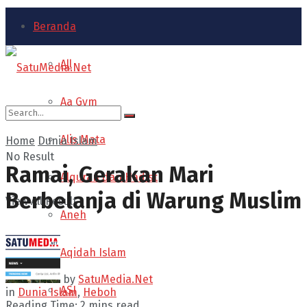
Beranda
All
Aa Gym
Alis Mata
Home
Dunia Islam
No Result
Ramai, Gerakan Mari
Alquran dan Hadist
Berbelanja di Warung Muslim
View All Result
Aneh
Aqidah Islam
by
SatuMedia.Net
ASI
in
Dunia Islam
,
Heboh
Reading Time: 2 mins read