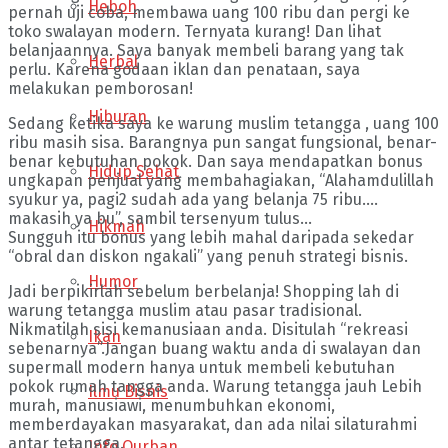
Heboh
pernah uji coba, membawa uang 100 ribu dan pergi ke
toko swalayan modern. Ternyata kurang! Dan lihat
belanjaannya. Saya banyak membeli barang yang tak
Herbal
perlu. Karena godaan iklan dan penataan, saya
melakukan pemborosan!
Hiburan
Sedang ketika saya ke warung muslim tetangga , uang 100
ribu masih sisa. Barangnya pun sangat fungsional, benar-
benar kebutuhan pokok. Dan saya mendapatkan bonus
Hidup Sehat
ungkapan penjual yang membahagiakan, “Alahamdulillah
syukur ya, pagi2 sudah ada yang belanja 75 ribu….
makasih ya bu”, sambil tersenyum tulus…
Hikmah
Sungguh itu bonus yang lebih mahal daripada sekedar
“obral dan diskon ngakali” yang penuh strategi bisnis.
Humor
Jadi berpikirlah sebelum berbelanja! Shopping lah di
warung tetangga muslim atau pasar tradisional.
Nikmatilah sisi kemanusiaan anda. Disitulah “rekreasi
Ikan
sebenarnya”.Jangan buang waktu anda di swalayan dan
supermall modern hanya untuk membeli kebutuhan
pokok rumah tangga anda. Warung tetangga jauh Lebih
Ilmu Bisnis
murah, manusiawi, menumbuhkan ekonomi,
memberdayakan masyarakat, dan ada nilai silaturahmi
antar tetangga.
Info Qurban