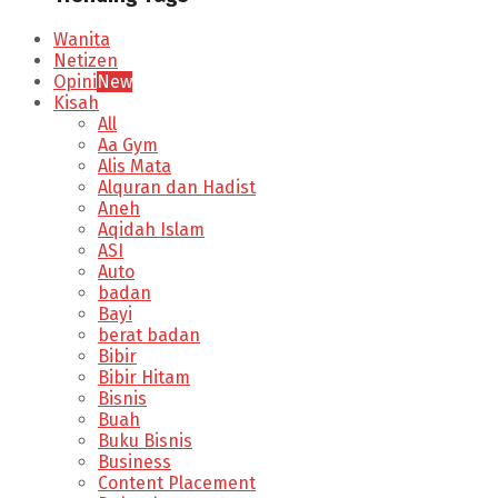
Wanita
Netizen
Opini
New
Kisah
All
Aa Gym
Alis Mata
Alquran dan Hadist
Aneh
Aqidah Islam
ASI
Auto
badan
Bayi
berat badan
Bibir
Bibir Hitam
Bisnis
Buah
Buku Bisnis
Business
Content Placement