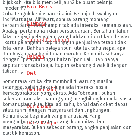
bijakkah kita bila membeli jauh2 ke pusat belanja
Buku Bisnis
“modern”?
Coba tengok kebiasaan kita ini. Belanja di swalayan
Ind*Mart atau Alf*Mart, semua barang memang
Business
terpampang. Tapi, hampir tak ada interaksi kemanusiaan.
Apalagi pertemanan dan persaudaraan. Bertahun-tahun
kita menjadi pelanggan, yang bahkan dibuktikan dengan
Content Placement
“kartu pelanggan”, tapi sungguh penjualnya tetap tidak
kita kenal. Bahkan pelayanpun kita tak tahu siapa, apa
dan bagaimana kehidupan mereka. Komunikasi hanya
Dakwah
dengan “pelayan”, ingat bukan “penjual”. Dan hanya
seputar transaksi saja. Itupun sekarang diwakili dengan
tulisan.
Diet
Sementara ketika kita membeli di warung muslim
tetangga, selain dekat, juga ada interaksi sosial
Diet Herbalife
kemasyarakatan yang akrab. Ada “obrolan”, bukan
sekedar transaksi barang yang menghilangkan nilai sosial
kemanusiaan kita. Kita jadi tahu, kenal dan dekat dapat
Dunia Islam
silaturahmi dengan masyarakat dan lingkungan.
Komunikasi beginilah yang manusiawi. Yang
menghubungkan antar orang, komunitas dan
Dunia Kampus
masyarakat. Bukan sekedar barang, angka penjualan dan
plastik kemasan.