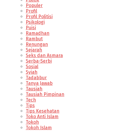
Populer
Profil
Profil Politisi
Psikologi
Puisi
Ramadhan
Rambut
Renungan
Sejarah
Seks dan Asmara
Serba-Serbi
Sosial
Syiah
Tadabbur
Tanya Jawab
Tausiah
Tausiah Pimpinan
Tech
Tips
Tips Kesehatan
Toko Anti Islam
Tokoh
Tokoh Islam