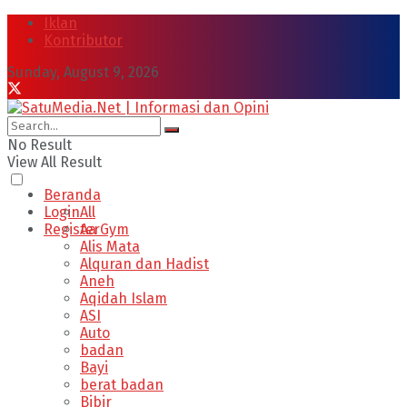
Iklan
Kontributor
Sunday, August 9, 2026
No Result
View All Result
Beranda
Login
All
Register
Aa Gym
Alis Mata
Alquran dan Hadist
Aneh
Aqidah Islam
ASI
Auto
badan
Bayi
berat badan
Bibir