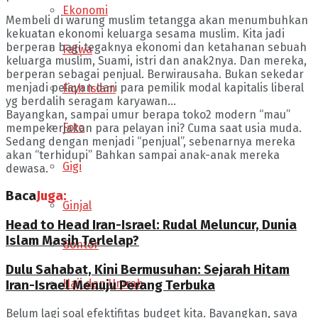
Ekonomi
Membeli di warung muslim tetangga akan menumbuhkan
kekuatan ekonomi keluarga sesama muslim. Kita jadi
berperan bagi tegaknya ekonomi dan ketahanan sebuah
Fatwa
keluarga muslim, Suami, istri dan anak2nya. Dan mereka,
berperan sebagai penjual. Berwirausaha. Bukan sekedar
menjadi pelayan dari para pemilik modal kapitalis liberal
Fiqh Islam
yg berdalih seragam karyawan…
Bayangkan, sampai umur berapa toko2 modern “mau”
Foto
mempekerjakan para pelayan ini? Cuma saat usia muda.
Sedang dengan menjadi “penjual”, sebenarnya mereka
akan “terhidupi” Bahkan sampai anak-anak mereka
Gigi
dewasa.
Baca
Juga:
Ginjal
Head to Head Iran-Israel: Rudal Meluncur, Dunia
Islam Masih Terlelap?
Gontor
Dulu Sahabat, Kini Bermusuhan: Sejarah Hitam
Haji dan Umrah
Iran-Israel Menuju Perang Terbuka
Belum lagi soal efektifitas budget kita. Bayangkan, saya