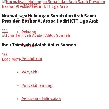
Olahraga
Normalisasi Hubungan Suriah dan Arab Saudi
Opini
Presiden Bashar Al Assad Hadiri KTT Liga Arab
110
Peluang
Ibnu Taimiyah Adalah Ahlus Sunnah
Pemuda
155
Pendidikan
Load More
Penyakit
Penyakit Jantung
Perawatan kulit wajah