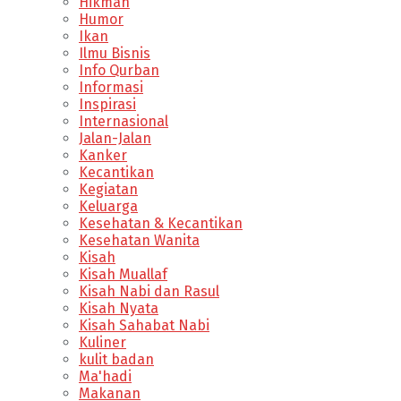
Hikmah
Humor
Ikan
Ilmu Bisnis
Info Qurban
Informasi
Inspirasi
Internasional
Jalan-Jalan
Kanker
Kecantikan
Kegiatan
Keluarga
Kesehatan & Kecantikan
Kesehatan Wanita
Kisah
Kisah Muallaf
Kisah Nabi dan Rasul
Kisah Nyata
Kisah Sahabat Nabi
Kuliner
kulit badan
Ma'hadi
Makanan