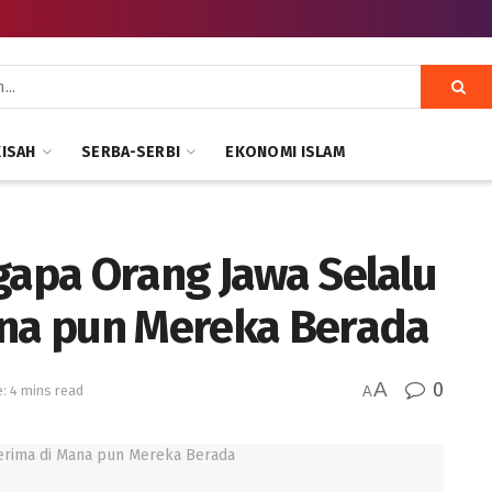
KISAH
SERBA-SERBI
EKONOMI ISLAM
gapa Orang Jawa Selalu
ana pun Mereka Berada
A
0
: 4 mins read
A