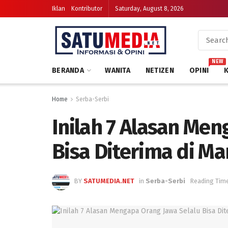
Iklan
Kontributor
Saturday, August 8, 2026
NEW
BERANDA
WANITA
NETIZEN
OPINI
Home
Serba-Serbi
Inilah 7 Alasan Men
Bisa Diterima di M
BY
SATUMEDIA.NET
in
Serba-Serbi
Reading Time