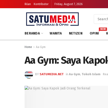
Iklan
Kontributor
Friday, August 7, 2026
NEW
BERANDA
WANITA
NETIZEN
OPINI
Home
Aa Gym
Aa Gym: Saya Kapok
BY
SATUMEDIA.NET
in
Aa Gym
,
Tokoh Islam
Rea