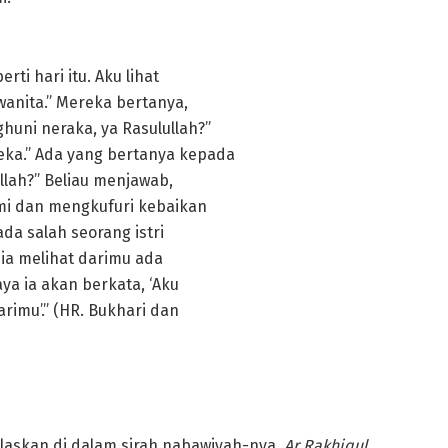
i hari itu. Aku lihat
anita.” Mereka bertanya,
uni neraka, ya Rasulullah?”
eka.” Ada yang bertanya kepada
llah?” Beliau menjawab,
mi dan mengkufuri kebaikan
da salah seorang istri
 ia melihat darimu ada
ya ia akan berkata, ‘Aku
rimu’.” (HR. Bukhari dan
laskan di dalam sirah nabawiyah-nya,
Ar Rakhiqul