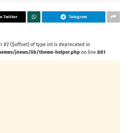
n Twitter
Telegram
r #2 ($offset) of type int is deprecated in
hemes/jnews/lib/theme-helper.php
on line
881