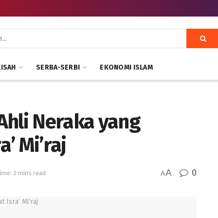
KISAH
SERBA-SERBI
EKONOMI ISLAM
Ahli Neraka yang
a’ Mi’raj
A
0
ime: 2 mins read
A