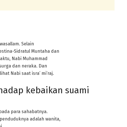
 wasallam. Selain
estina-Sidratul Muntaha dan
 waktu, Nabi Muhammad
n surga dan neraka. Dan
ihat Nabi saat isra’ mi’raj.
rhadap kebaikan suami
epada para sahabatnya.
penduduknya adalah wanita,
i.