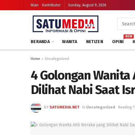
Iklan
Kontributor
Sunday, August 9, 2026
NEW
BERANDA
WANITA
NETIZEN
OPINI
Home
Uncategorized
4 Golongan Wanita 
Dilihat Nabi Saat Isr
BY
SATUMEDIA.NET
in
Uncategorized
Reading T