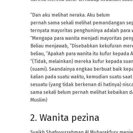
“Dan aku melihat neraka. Aku belum
pernah sama sekali melihat pemandangan sepert
ternyata mayoritas penghuninya adalah para w
“Mengapa para wanita menjadi mayoritas pengh
Beliau menjawab, “Disebabkan kekufuran mer
beliau, “Apakah para wanita itu kufur kepada A
“(Tidak, melainkan) mereka kufur kepada sua
(suami). Seandainya engkau berbuat baik kepa
kalian pada suatu waktu, kemudian suatu saat
sesuatu (yang tidak berkenan di hatinya) nisca
sama sekali belum pernah melihat kebaikan da
Muslim)
2. Wanita pezina
Syaikh Shafiyyurrahman Al Mubarakfury menje