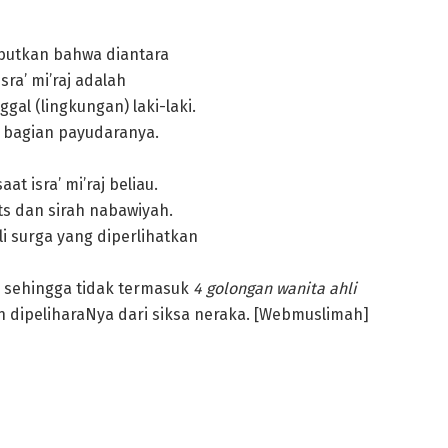
butkan bahwa diantara
sra’ mi’raj adalah
al (lingkungan) laki-laki.
i bagian payudaranya.
t isra’ mi’raj beliau.
s dan sirah nabawiyah.
i surga yang diperlihatkan
 sehingga tidak termasuk
4 golongan wanita ahli
 dan dipeliharaNya dari siksa neraka. [Webmuslimah]