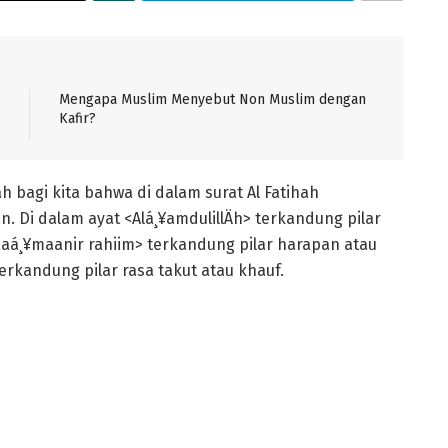
Mengapa Muslim Menyebut Non Muslim dengan
Kafir?
h bagi kita bahwa di dalam surat Al Fatihah
Di dalam ayat <Alá¸¥amdulillÄh> terkandung pilar
aá¸¥maanir rahiim> terkandung pilar harapan atau
terkandung pilar rasa takut atau khauf.