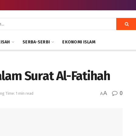
KISAH
SERBA-SERBI
EKONOMI ISLAM
alam Surat Al-Fatihah
A
0
ng Time: 1 min read
A