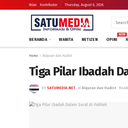
Iklan
Kontributor
Thursday, August 6, 2026
NEW
BERANDA
WANITA
NETIZEN
OPINI
Home
Alquran dan Hadist
Tiga Pilar Ibadah D
BY
SATUMEDIA.NET
in
Alquran dan Hadist
Readi