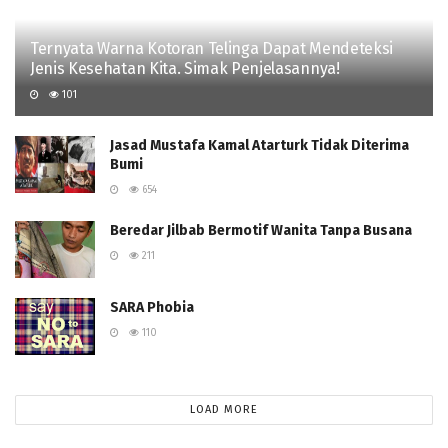
Ternyata Warna Kotoran Telinga Dapat Mendeteksi
Jenis Kesehatan Kita. Simak Penjelasannya!
101
Jasad Mustafa Kamal Atarturk Tidak Diterima
Bumi
654
Beredar Jilbab Bermotif Wanita Tanpa Busana
211
SARA Phobia
110
LOAD MORE