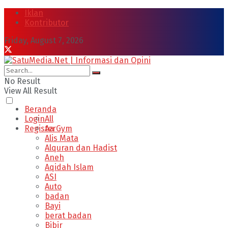
Iklan
Kontributor
Friday, August 7, 2026
No Result
View All Result
Beranda
Login
All
Register
Aa Gym
Alis Mata
Alquran dan Hadist
Aneh
Aqidah Islam
ASI
Auto
badan
Bayi
berat badan
Bibir