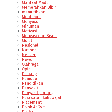
Manfaat Madu
Memerahkan Bibir
memutihkan
Mentimun
Menyusui
Minuman
Motivasi
Motivasi dan Bisnis
Mulut
Nasional
National
Netizen
News
Olahraga
Opini
Peluang
Pemuda
Pendidikan
Penyakit
Penyakit Jantung
Perawatan kulit wajah
Placement
Pojok AaGym
Politik