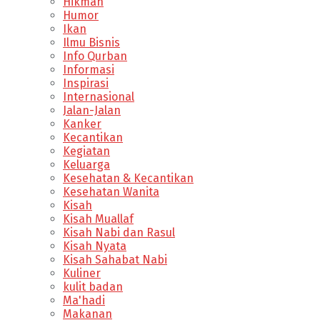
Hikmah
Humor
Ikan
Ilmu Bisnis
Info Qurban
Informasi
Inspirasi
Internasional
Jalan-Jalan
Kanker
Kecantikan
Kegiatan
Keluarga
Kesehatan & Kecantikan
Kesehatan Wanita
Kisah
Kisah Muallaf
Kisah Nabi dan Rasul
Kisah Nyata
Kisah Sahabat Nabi
Kuliner
kulit badan
Ma'hadi
Makanan