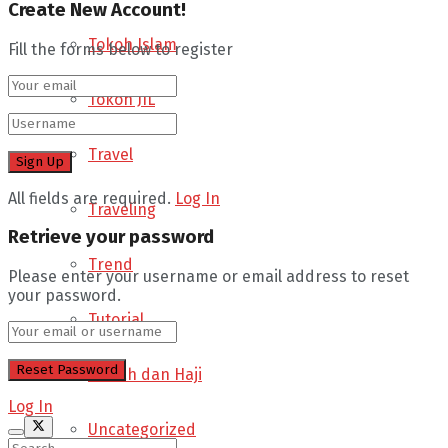
Create New Account!
Tokoh Islam
Fill the forms below to register
Tokoh JIL
Travel
All fields are required.
Log In
Traveling
Retrieve your password
Trend
Please enter your username or email address to reset
your password.
Tutorial
Umrah dan Haji
Log In
Uncategorized