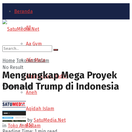
Beranda
All
Aa Gym
Alis Mata
Home
Toko Anti Islam
No Result
Mengungkap Mega Proyek
Alquran dan Hadist
Donald Trump di Indonesia
View All Result
Aneh
Aqidah Islam
by
SatuMedia.Net
ASI
in
Toko Anti Islam
Reading Time: 1 min read