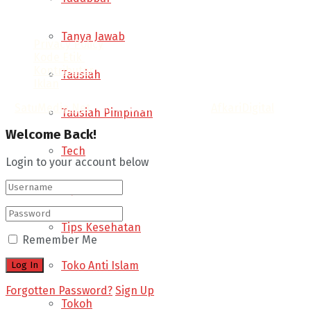
Tanya Jawab
Privacy Policy
Kode Etik
Kontributor
Tausiah
Iklan
©
SatuMedia.Net
- Informasi & Opini by.
AfkariDigital
.
Tausiah Pimpinan
Welcome Back!
Tech
Login to your account below
Tips
Tips Kesehatan
Remember Me
Toko Anti Islam
Forgotten Password?
Sign Up
Tokoh