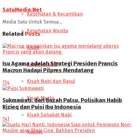
SatuMedia.Net
Kesehatan & Kecantikan
Media Satu Untuk Semua...
Kesehatan Wanita
Related
Posts
Kisah
Isu Agama adalah Strategi Presiden Prancis
Kisah Muallaf
Macron Hadapi Pilpres Mendatang
Kisah Nabi dan Rasul
114
Kisah Nyata
Sukmawati, dari Ijazah Palsu, Polisikan Habib
Rizieq dan Puisi Ibu Indonesia
Kisah Sahabat Nabi
141
Kuliner