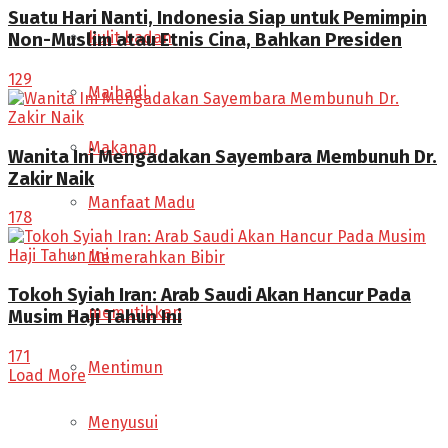
Suatu Hari Nanti, Indonesia Siap untuk Pemimpin
kulit badan
Non-Muslim atau Etnis Cina, Bahkan Presiden
129
Ma'hadi
Makanan
Wanita Ini Mengadakan Sayembara Membunuh Dr.
Zakir Naik
Manfaat Madu
178
Memerahkan Bibir
Tokoh Syiah Iran: Arab Saudi Akan Hancur Pada
memutihkan
Musim Haji Tahun Ini
171
Mentimun
Load More
Menyusui