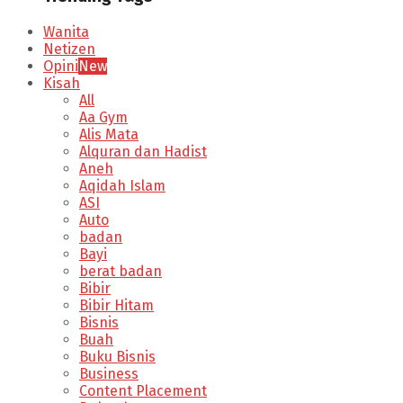
Wanita
Netizen
Opini
New
Kisah
All
Aa Gym
Alis Mata
Alquran dan Hadist
Aneh
Aqidah Islam
ASI
Auto
badan
Bayi
berat badan
Bibir
Bibir Hitam
Bisnis
Buah
Buku Bisnis
Business
Content Placement