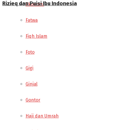
Rizieq dan Puisi Ibu Indonesia
Ekonomi
Fatwa
Fiqh Islam
Foto
Gigi
Ginjal
Gontor
Haji dan Umrah