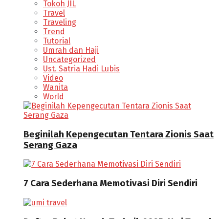
Tokoh JIL
Travel
Traveling
Trend
Tutorial
Umrah dan Haji
Uncategorized
Ust. Satria Hadi Lubis
Video
Wanita
World
Beginilah Kepengecutan Tentara Zionis Saat
Serang Gaza
7 Cara Sederhana Memotivasi Diri Sendiri