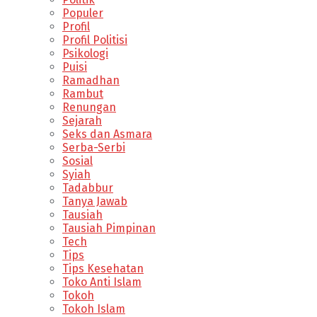
Populer
Profil
Profil Politisi
Psikologi
Puisi
Ramadhan
Rambut
Renungan
Sejarah
Seks dan Asmara
Serba-Serbi
Sosial
Syiah
Tadabbur
Tanya Jawab
Tausiah
Tausiah Pimpinan
Tech
Tips
Tips Kesehatan
Toko Anti Islam
Tokoh
Tokoh Islam