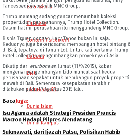
bakal bekerjasama dengan pengusaha nasional, Hary
Tanoesoedibjo pemilik MNC Group.
Buku Bisnis
Trump memang sedang gencar menambah koleksi
properti dari perusahannya, Trump Hotel Collection.
Business
Dalam hal ini, perusahaan itu menggandeng MNC Group.
Bisnis Trump dengan Hary Tanoe bukan ini saja.
Content Placement
Keduanya juga bekerjasama membangun hotel bintang 6
di Bali, tepatnya di Tanah Lot. Untuk kali pertama Trump
Hotel Collection mengembangkan proyeknya di Asia.
Dakwah
Dikutip dari
eturbonews
, Jumat (11/9/2015), kabar
mengenai pengembangan Lido muncul saat kedua
Diet
perusahaan sepakat untuk membangun proyek properti
mewah di Bali. Sementara kesepakatan terakhir
dilakukan pada 19 Agustus 2015 lalu.
Diet Herbalife
Baca
Juga:
Dunia Islam
Isu Agama adalah Strategi Presiden Prancis
Macron Hadapi Pilpres Mendatang
Dunia Kampus
Sukmawati, dari Ijazah Palsu, Polisikan Habib