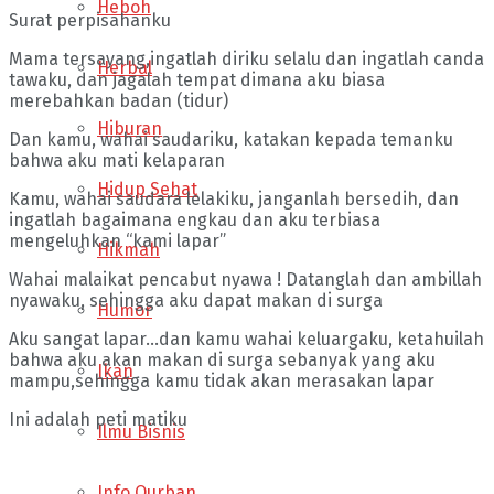
Heboh
Surat perpisahanku
Mama tersayang,ingatlah diriku selalu dan ingatlah canda
Herbal
tawaku, dan jagalah tempat dimana aku biasa
merebahkan badan (tidur)
Hiburan
Dan kamu, wahai saudariku, katakan kepada temanku
bahwa aku mati kelaparan
Hidup Sehat
Kamu, wahai saudara lelakiku, janganlah bersedih, dan
ingatlah bagaimana engkau dan aku terbiasa
mengeluhkan “kami lapar”
Hikmah
Wahai malaikat pencabut nyawa ! Datanglah dan ambillah
nyawaku, sehingga aku dapat makan di surga
Humor
Aku sangat lapar…dan kamu wahai keluargaku, ketahuilah
bahwa aku akan makan di surga sebanyak yang aku
Ikan
mampu,sehingga kamu tidak akan merasakan lapar
Ini adalah peti matiku
Ilmu Bisnis
Info Qurban