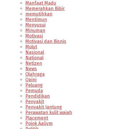
Manfaat Madu
Memerahkan Bibir
memutihkan
Mentimun
Menyusui
Minuman
Motivasi
Motivasi dan Bisnis
Mulut
Nasional
National
Netizen
News
Olahraga
Opini
Peluang
Pemuda
Pendidikan
Penyakit
Penyakit Jantung
Perawatan kulit wajah
Placement
Pojok AaGym
Politik