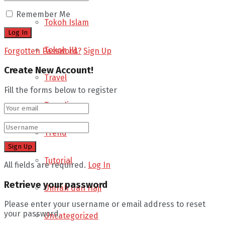
Remember Me
Tokoh Islam
Tokoh JIL
Forgotten Password?
Sign Up
Create New Account!
Travel
Fill the forms below to register
Traveling
Trend
Tutorial
All fields are required.
Log In
Retrieve your password
Umrah dan Haji
Please enter your username or email address to reset
your password.
Uncategorized