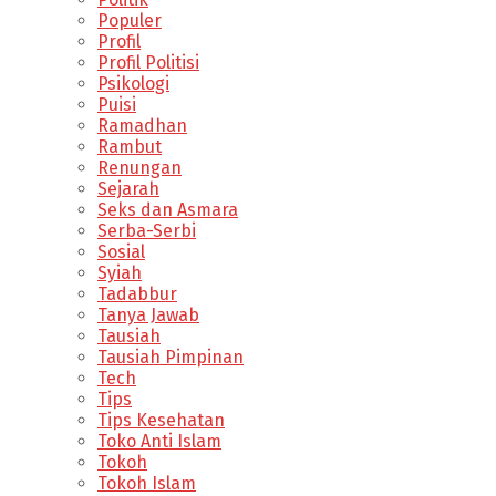
Populer
Profil
Profil Politisi
Psikologi
Puisi
Ramadhan
Rambut
Renungan
Sejarah
Seks dan Asmara
Serba-Serbi
Sosial
Syiah
Tadabbur
Tanya Jawab
Tausiah
Tausiah Pimpinan
Tech
Tips
Tips Kesehatan
Toko Anti Islam
Tokoh
Tokoh Islam