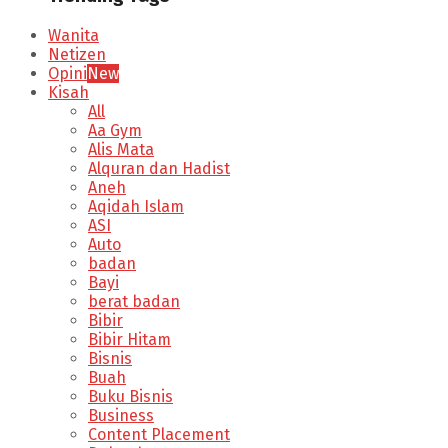
Wanita
Netizen
Opini
New
Kisah
All
Aa Gym
Alis Mata
Alquran dan Hadist
Aneh
Aqidah Islam
ASI
Auto
badan
Bayi
berat badan
Bibir
Bibir Hitam
Bisnis
Buah
Buku Bisnis
Business
Content Placement