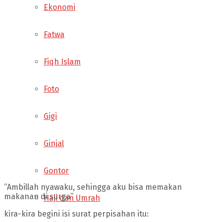
Ekonomi
Fatwa
Fiqh Islam
Foto
Gigi
Ginjal
Gontor
“Ambillah nyawaku, sehingga aku bisa memakan
makanan di surga”
Haji dan Umrah
kira-kira begini isi surat perpisahan itu: