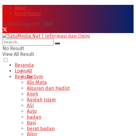
Iklan
Kontributor
Sunday, August 9, 2026
No Result
View All Result
Beranda
Login
All
Register
Aa Gym
Alis Mata
Alquran dan Hadist
Aneh
Aqidah Islam
ASI
Auto
badan
Bayi
berat badan
Bibir