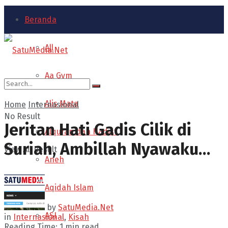
Beranda
All
Aa Gym
Alis Mata
Home
Internasional
No Result
Jeritan Hati Gadis Cilik di
Alquran dan Hadist
Suriah, Ambillah Nyawaku…
View All Result
Aneh
Aqidah Islam
by
SatuMedia.Net
ASI
in
Internasional
,
Kisah
Reading Time: 1 min read