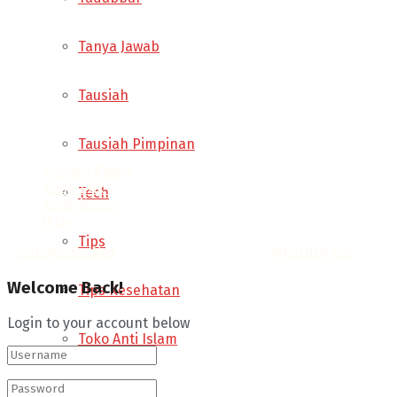
Tanya Jawab
Tausiah
Tausiah Pimpinan
Privacy Policy
Kode Etik
Tech
Kontributor
Iklan
Tips
©
SatuMedia.Net
- Informasi & Opini by.
AfkariDigital
.
Welcome Back!
Tips Kesehatan
Login to your account below
Toko Anti Islam
Tokoh