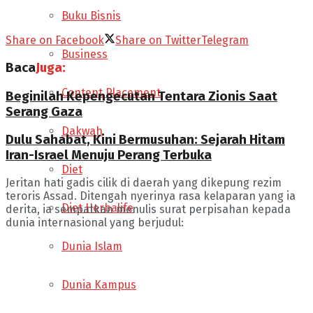
Buku Bisnis
Share on Facebook
Share on Twitter
Telegram
Business
Baca
Juga:
Content Placement
Beginilah Kepengecutan Tentara Zionis Saat
Serang Gaza
Dakwah
Dulu Sahabat, Kini Bermusuhan: Sejarah Hitam
Iran-Israel Menuju Perang Terbuka
Diet
Jeritan hati gadis cilik di daerah yang dikepung rezim
teroris Assad. Ditengah nyerinya rasa kelaparan yang ia
Diet Herbalife
derita, ia sempatkan menulis surat perpisahan kepada
dunia internasional yang berjudul:
Dunia Islam
Dunia Kampus