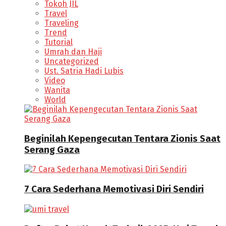
Tokoh JIL
Travel
Traveling
Trend
Tutorial
Umrah dan Haji
Uncategorized
Ust. Satria Hadi Lubis
Video
Wanita
World
Beginilah Kepengecutan Tentara Zionis Saat
Serang Gaza
7 Cara Sederhana Memotivasi Diri Sendiri