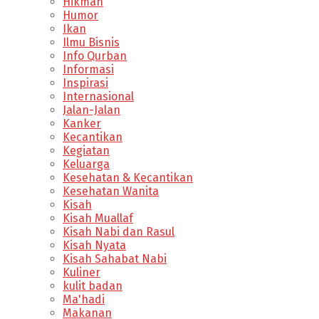
Hikmah
Humor
Ikan
Ilmu Bisnis
Info Qurban
Informasi
Inspirasi
Internasional
Jalan-Jalan
Kanker
Kecantikan
Kegiatan
Keluarga
Kesehatan & Kecantikan
Kesehatan Wanita
Kisah
Kisah Muallaf
Kisah Nabi dan Rasul
Kisah Nyata
Kisah Sahabat Nabi
Kuliner
kulit badan
Ma'hadi
Makanan