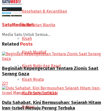
Kesehatan & Kecantikan
SatuMedia.Net
Kesehatan Wanita
Media Satu Untuk Semua...
Kisah
Related
Posts
Kisah Muallaf
Kisah Nabi dan Rasul
Beginilah Kepengecutan Tentara Zionis Saat
Serang Gaza
Kisah Nyata
221
Kisah Sahabat Nabi
Dulu Sahabat, Kini Bermusuhan: Sejarah Hitam
Kuliner
Iran-Israel Menuju Perang Terbuka