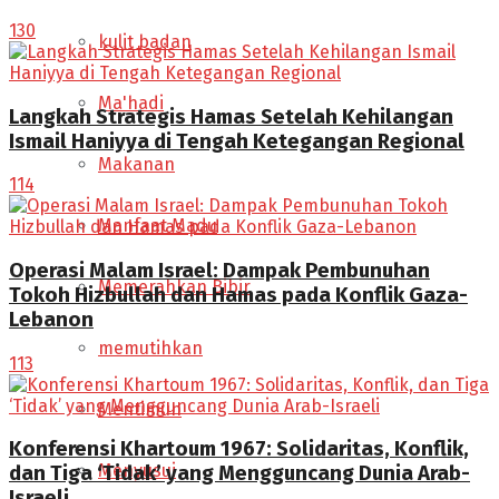
130
kulit badan
Ma'hadi
Langkah Strategis Hamas Setelah Kehilangan
Ismail Haniyya di Tengah Ketegangan Regional
Makanan
114
Manfaat Madu
Operasi Malam Israel: Dampak Pembunuhan
Memerahkan Bibir
Tokoh Hizbullah dan Hamas pada Konflik Gaza-
Lebanon
memutihkan
113
Mentimun
Konferensi Khartoum 1967: Solidaritas, Konflik,
Menyusui
dan Tiga ‘Tidak’ yang Mengguncang Dunia Arab-
Israeli