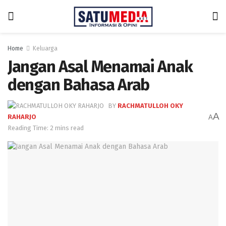
Home
Keluarga
Jangan Asal Menamai Anak
dengan Bahasa Arab
BY
RACHMATULLOH OKY
A
RAHARJO
A
Reading Time: 2 mins read