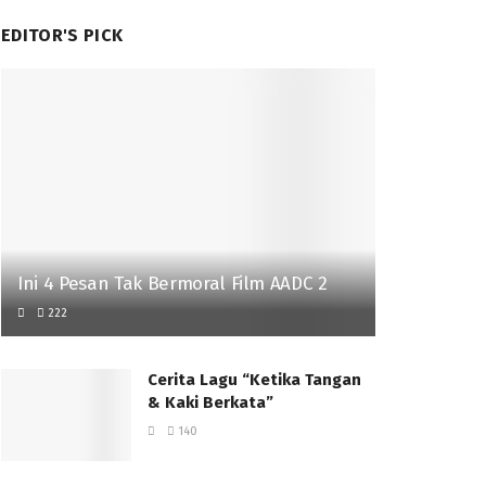
EDITOR'S PICK
Ini 4 Pesan Tak Bermoral Film AADC 2
222
Cerita Lagu “Ketika Tangan
& Kaki Berkata”
140