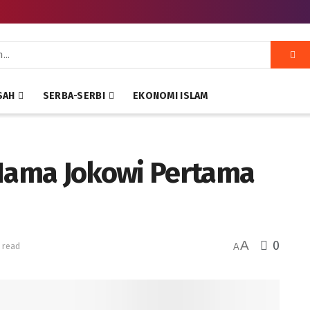
SAH
SERBA-SERBI
EKONOMI ISLAM
 Nama Jokowi Pertama
A
0
 read
A