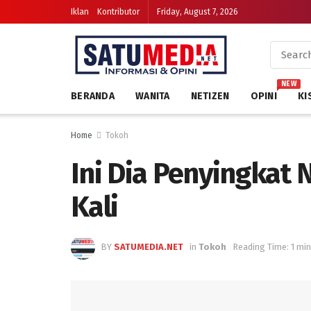
Iklan
Kontributor
Friday, August 7, 2026
NEW
BERANDA
WANITA
NETIZEN
OPINI
KI
Home
Tokoh
Ini Dia Penyingkat
Kali
BY
SATUMEDIA.NET
in
Tokoh
Reading Time: 1 min