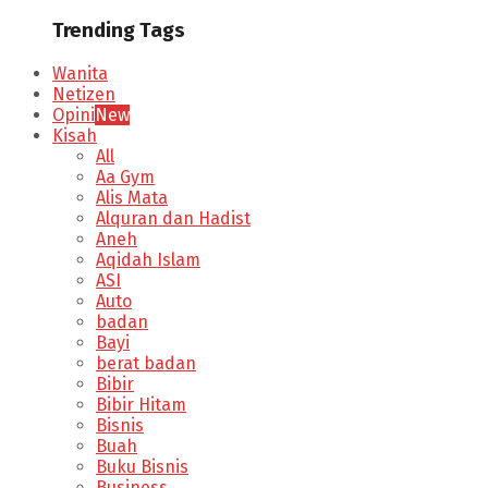
Trending Tags
Wanita
Netizen
Opini
New
Kisah
All
Aa Gym
Alis Mata
Alquran dan Hadist
Aneh
Aqidah Islam
ASI
Auto
badan
Bayi
berat badan
Bibir
Bibir Hitam
Bisnis
Buah
Buku Bisnis
Business