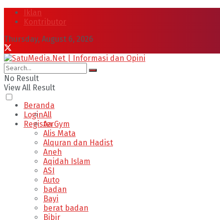
Iklan
Kontributor
Thursday, August 6, 2026
No Result
View All Result
Beranda
Login
All
Register
Aa Gym
Alis Mata
Alquran dan Hadist
Aneh
Aqidah Islam
ASI
Auto
badan
Bayi
berat badan
Bibir