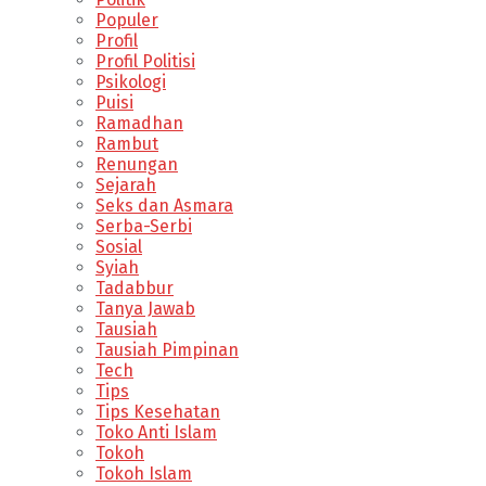
Populer
Profil
Profil Politisi
Psikologi
Puisi
Ramadhan
Rambut
Renungan
Sejarah
Seks dan Asmara
Serba-Serbi
Sosial
Syiah
Tadabbur
Tanya Jawab
Tausiah
Tausiah Pimpinan
Tech
Tips
Tips Kesehatan
Toko Anti Islam
Tokoh
Tokoh Islam