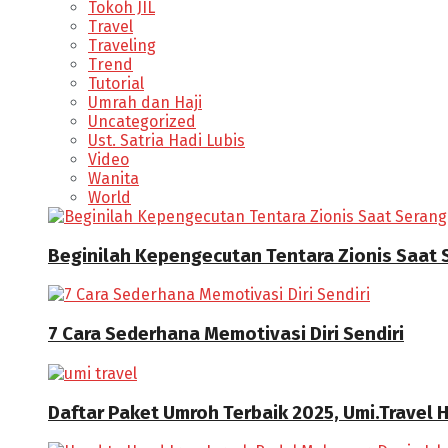
Tokoh JIL
Travel
Traveling
Trend
Tutorial
Umrah dan Haji
Uncategorized
Ust. Satria Hadi Lubis
Video
Wanita
World
Beginilah Kepengecutan Tentara Zionis Saat
7 Cara Sederhana Memotivasi Diri Sendiri
Daftar Paket Umroh Terbaik 2025, Umi.Travel 