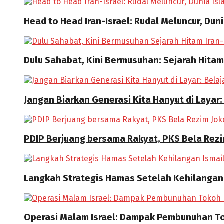
Head to Head Iran-Israel: Rudal Meluncur, Dun
Dulu Sahabat, Kini Bermusuhan: Sejarah Hitam
Jangan Biarkan Generasi Kita Hanyut di Layar:
PDIP Berjuang bersama Rakyat, PKS Bela Rez
Langkah Strategis Hamas Setelah Kehilangan
Operasi Malam Israel: Dampak Pembunuhan T