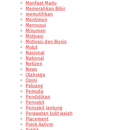
Manfaat Madu
Memerahkan Bibir
memutihkan
Mentimun
Menyusui
Minuman
Motivasi
Motivasi dan Bisnis
Mulut
Nasional
National
Netizen
News
Olahraga
Opini
Peluang
Pemuda
Pendidikan
Penyakit
Penyakit Jantung
Perawatan kulit wajah
Placement
Pojok AaGym
Politik