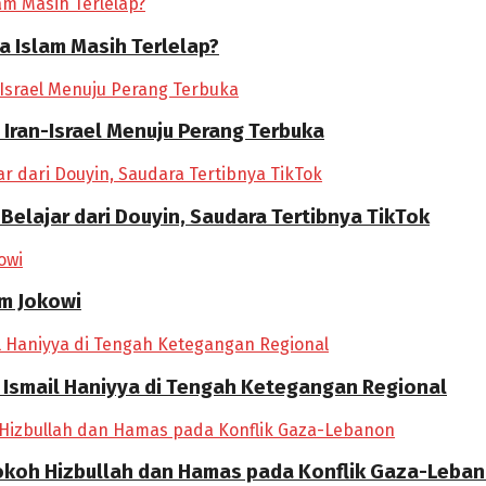
ia Islam Masih Terlelap?
 Iran-Israel Menuju Perang Terbuka
 Belajar dari Douyin, Saudara Tertibnya TikTok
im Jokowi
 Ismail Haniyya di Tengah Ketegangan Regional
okoh Hizbullah dan Hamas pada Konflik Gaza-Leba