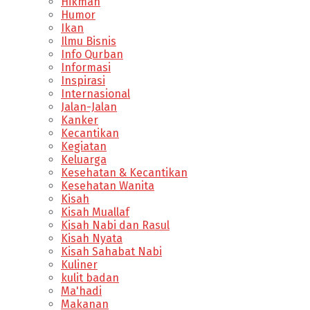
Hikmah
Humor
Ikan
Ilmu Bisnis
Info Qurban
Informasi
Inspirasi
Internasional
Jalan-Jalan
Kanker
Kecantikan
Kegiatan
Keluarga
Kesehatan & Kecantikan
Kesehatan Wanita
Kisah
Kisah Muallaf
Kisah Nabi dan Rasul
Kisah Nyata
Kisah Sahabat Nabi
Kuliner
kulit badan
Ma'hadi
Makanan