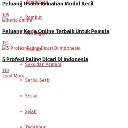
Ramadhan
Peluang Usaha Rumahan Modal Kecil
105
Rambut
Peluang Kerja Online Terbaik Untuk Pemula
Renungan
131
Sejarah
5 Profesi Paling Dicari Di Indonesia
Seks dan Asmara
110
Load More
Serba-Serbi
Sosial
Syiah
Tadabbur