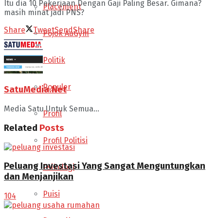
Itu dia 10 Pekerjaan Dengan Gaji Paling Besar. Gimana?
Placement
masih minat jadi PNS?
Share
Tweet
Send
Share
Pojok AaGym
Politik
Populer
SatuMedia.Net
Media Satu Untuk Semua...
Profil
Related
Posts
Profil Politisi
Peluang Investasi Yang Sangat Menguntungkan
Psikologi
dan Menjanjikan
Puisi
104