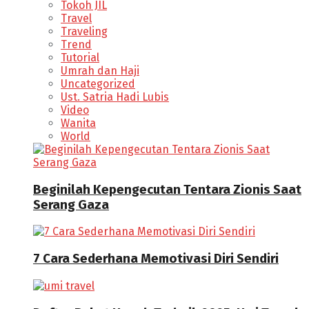
Tokoh JIL
Travel
Traveling
Trend
Tutorial
Umrah dan Haji
Uncategorized
Ust. Satria Hadi Lubis
Video
Wanita
World
Beginilah Kepengecutan Tentara Zionis Saat
Serang Gaza
7 Cara Sederhana Memotivasi Diri Sendiri