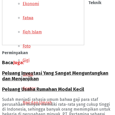
Teknik
Ekonomi
Fatwa
Fiqh Islam
Foto
Perminyakan
Gigi
Baca
Juga:
Peluang Investasi Yang Sangat Menguntungkan
Ginjal
dan Menjanjikan
Gontor
Peluang Usaha Rumahan Modal Kecil
Sudah menjadi rahasia umum bahwa gaji para staf
Haji dan Umrah
perusahaan minyak memiliki rata-rata yang cukup tinggi
di Indonesia, sehingga banyak orang memimpikan untuk
bekerja di perusahaan minyak. PT. Pertamina sebagai