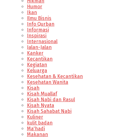
Hikmah
Humor
Ikan
Ilmu Bisnis
Info Qurban
Informasi
Inspirasi
Internasional
Jalan-Jalan
Kanker
Kecantikan
Kegiatan
Keluarga
Kesehatan & Kecantikan
Kesehatan Wanita
Kisah
Kisah Muallaf
Kisah Nabi dan Rasul
Kisah Nyata
Kisah Sahabat Nabi
Kuliner
kulit badan
Ma'hadi
Makanan