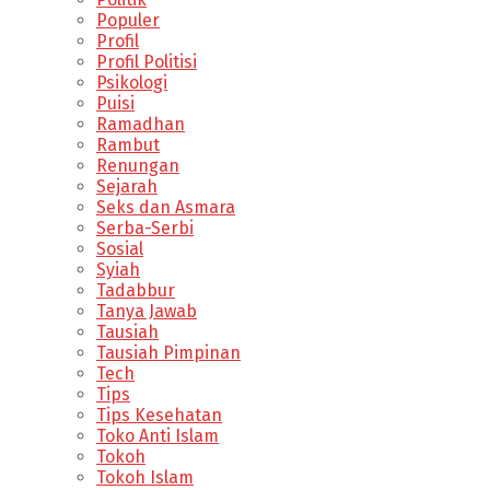
Populer
Profil
Profil Politisi
Psikologi
Puisi
Ramadhan
Rambut
Renungan
Sejarah
Seks dan Asmara
Serba-Serbi
Sosial
Syiah
Tadabbur
Tanya Jawab
Tausiah
Tausiah Pimpinan
Tech
Tips
Tips Kesehatan
Toko Anti Islam
Tokoh
Tokoh Islam