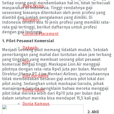
Setiap orang pasti mendambakan hal ini, tidak terkecuali
Buku Bisnis
masyarakat di Indonesia. Tinggi-rendahnya gaji
seseorang biasanya ditentukan oleh jenis profesi yang
diambil dan jumlah pengalaman yang dimilki. Di
Business
Indonesia sendiri ada 10 jenis profesi yang memiliki rata-
rata gaji tertinggi, berikut daftarnya untuk profesi
dengan gaji tertinggi.
Content Placement
1. Pilot Pesawat Komersial
Dakwah
Menjadi seorang pilot memang tidaklah mudah. Sekolah
penerbangan yang mahal dan tuntutan akan jam terbang
yang tinggilah yang membuat seorang pilot pesawat
Diet
komersial bergaji tinggi. Maskapai Lion Air menggaji
pilotnya dengan rata-rata Rp45 juta per bulan. Menurut
Direktur Utama PT. Lion Mentari Airlines, perusahaannya
Diet Herbalife
tidak membedakan besaran gaji antara pilot lokal dan
pilot asing. Sedangkan untuk maskapai Garuda, pihak
manajemen Garuda mengklaim bahwa mereka menggaji
Dunia Islam
pilot lokal mereka lebih dari Rp70 juta per bulan dan
dalam setahun mereka bisa mendapat 15,5 kali gaji.
Dunia Kampus
2. Ahli