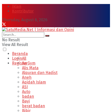
Iklan
Kontributor
Thursday, August 6, 2026
No Result
View All Result
Beranda
Login
All
Register
Aa Gym
Alis Mata
Alquran dan Hadist
Aneh
Aqidah Islam
ASI
Auto
badan
Bayi
berat badan
Bibir