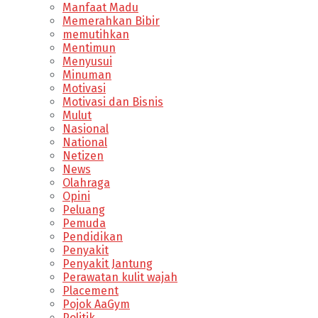
Manfaat Madu
Memerahkan Bibir
memutihkan
Mentimun
Menyusui
Minuman
Motivasi
Motivasi dan Bisnis
Mulut
Nasional
National
Netizen
News
Olahraga
Opini
Peluang
Pemuda
Pendidikan
Penyakit
Penyakit Jantung
Perawatan kulit wajah
Placement
Pojok AaGym
Politik