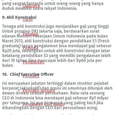
yang sangat fantastis untuk orang-orang yang hanya
Olahraga
duduk mewakili suara rakyat Indonesia.
9. Ahli Konstruksi
Opini
Tenaga ahli konstruksi juga menjanjikan gaji yang tinggi.
Untuk propinsi DKI Jakarta saja, berdasarkan surat
Peluang
edaran Menteri Pekerjaan Umum Indonesia pada bulan
Maret 2013, ahli konstruksi dengan pendidikan S1 (fresh
graduate) tanpa pengalaman bisa mendapat gaji sebesar
Pemuda
Rp20 juta, sedangkan untuk ahli konstruksi dengan latar
belakang pendidikan S3 yang memiliki pengalaman lebih
dari 10 tahun bisa mencapai lebih dari Rp60 juta per
Pendidikan
bulan.
10. Chief Executive Officer
Penyakit
Ini merupakan jabatan tertinggi dalam struktur pejabat
korporat (eksekutif) dan posisi ini umumnya ditunjuk oleh
Penyakit Jantung
dewan direksi sebuah perusahaan. Rata-rata seorang
CEO di Indonesia bisa mendapat gaji sebesar Rp1 milyar
per tahunnya. Ini pun termasuk yang paling kecil jika
Perawatan kulit wajah
dibandingkan dengan CEO dari perusahaan asing.