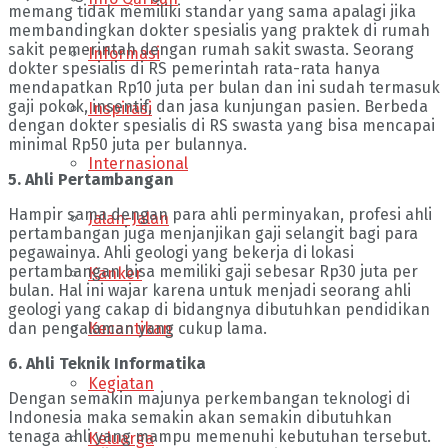
memang tidak memiliki standar yang sama apalagi jika
membandingkan dokter spesialis yang praktek di rumah
sakit pemerintah dengan rumah sakit swasta. Seorang
Informasi
dokter spesialis di RS pemerintah rata-rata hanya
mendapatkan Rp10 juta per bulan dan ini sudah termasuk
gaji pokok, insentif, dan jasa kunjungan pasien. Berbeda
Inspirasi
dengan dokter spesialis di RS swasta yang bisa mencapai
minimal Rp50 juta per bulannya.
Internasional
5. Ahli Pertambangan
Hampir sama dengan para ahli perminyakan, profesi ahli
Jalan-Jalan
pertambangan juga menjanjikan gaji selangit bagi para
pegawainya. Ahli geologi yang bekerja di lokasi
pertambangan bisa memiliki gaji sebesar Rp30 juta per
Kanker
bulan. Hal ini wajar karena untuk menjadi seorang ahli
geologi yang cakap di bidangnya dibutuhkan pendidikan
Kecantikan
dan pengalaman yang cukup lama.
6. Ahli Teknik Informatika
Kegiatan
Dengan semakin majunya perkembangan teknologi di
Indonesia maka semakin akan semakin dibutuhkan
tenaga ahli yang mampu memenuhi kebutuhan tersebut.
Keluarga