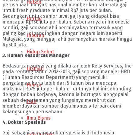
Heboh
perusahaan minyak nasional memberikan rata-rata gaji
untuk fresh graduate minimal Rp7 juta per bulan.
Sedangkan untuk senior level gaji yang didapat bisa
Herbal
mencapai Rp150 juta per bulan. Sebenarnya di Indonesia
sendiri, gaji seorang ahli perminyakan termasuk yang
paling kecil dibandingkan dengan negara lain seperti
Hiburan
Malaysia, yang menggaji ahli perminyakan mereka hingga
Rp500 juta.
Hidup Sehat
3. Human Resources Manager
Bedasarkan survei yang dilakukan oleh Kelly Services, Inc.
Hikmah
pada rentang tahun 2012-2013, gaji seorang manajer HRD
(Human Resources Department) yang memiliki
pengalaman kerja lebih dari 5 tahun bisa mencapai
Humor
maksimal Rp75 juta per bulan. Tentunya hal ini sebanding
dengan beban kerjanya, karena ia bertugas mengepalai
sebuah departemen yang fungsinya merekrut dan
Ikan
memberdayakan sumber daya manusia terbaik demi
kelangsungan perusahaan.
Ilmu Bisnis
4. Dokter Spesialis
Gaji sebagai seorang dokter spesialis di Indonesia
Info Qurban