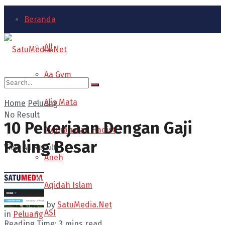
Beranda
All
Aa Gym
Alis Mata
Home
Peluang
No Result
10 Pekerjaan Dengan Gaji
Alquran dan Hadist
Paling Besar
View All Result
Aneh
Aqidah Islam
by
SatuMedia.Net
ASI
in
Peluang
Reading Time: 3 mins read