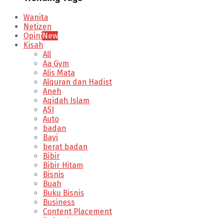
Wanita
Netizen
Opini
New
Kisah
All
Aa Gym
Alis Mata
Alquran dan Hadist
Aneh
Aqidah Islam
ASI
Auto
badan
Bayi
berat badan
Bibir
Bibir Hitam
Bisnis
Buah
Buku Bisnis
Business
Content Placement