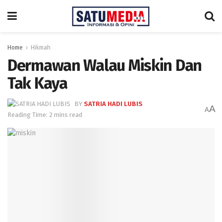
Home
Hikmah
Dermawan Walau Miskin Dan
Tak Kaya
BY
SATRIA HADI LUBIS
A
A
Reading Time: 2 mins read