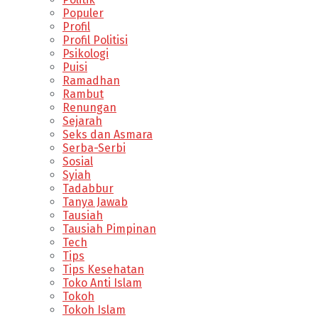
Populer
Profil
Profil Politisi
Psikologi
Puisi
Ramadhan
Rambut
Renungan
Sejarah
Seks dan Asmara
Serba-Serbi
Sosial
Syiah
Tadabbur
Tanya Jawab
Tausiah
Tausiah Pimpinan
Tech
Tips
Tips Kesehatan
Toko Anti Islam
Tokoh
Tokoh Islam