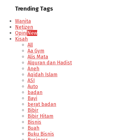
Trending Tags
Wanita
Netizen
Opini
New
Kisah
All
Aa Gym
Alis Mata
Alquran dan Hadist
Aneh
Aqidah Islam
ASI
Auto
badan
Bayi
berat badan
Bibir
Bibir Hitam
Bisnis
Buah
Buku Bisnis
Business