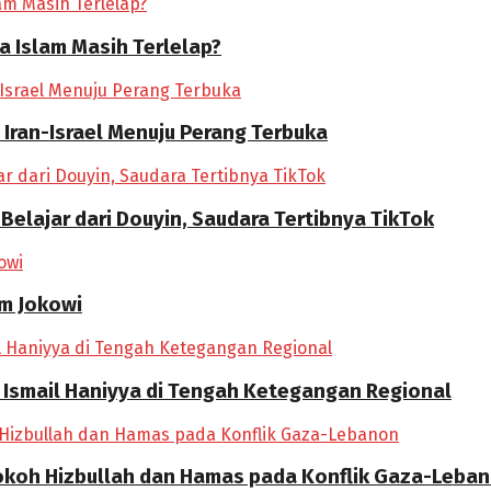
ia Islam Masih Terlelap?
 Iran-Israel Menuju Perang Terbuka
 Belajar dari Douyin, Saudara Tertibnya TikTok
im Jokowi
 Ismail Haniyya di Tengah Ketegangan Regional
okoh Hizbullah dan Hamas pada Konflik Gaza-Leba