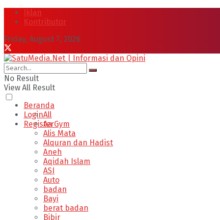
Iklan
Kontributor
Friday, August 7, 2026
No Result
View All Result
Beranda
Login
All
Register
Aa Gym
Alis Mata
Alquran dan Hadist
Aneh
Aqidah Islam
ASI
Auto
badan
Bayi
berat badan
Bibir