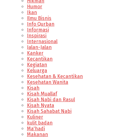
Hikmah
Humor
Ikan
Ilmu Bisnis
Info Qurban
Informasi
Inspirasi
Internasional
Jalan-Jalan
Kanker
Kecantikan
Kegiatan
Keluarga
Kesehatan & Kecantikan
Kesehatan Wanita
Kisah
Kisah Muallaf
Kisah Nabi dan Rasul
Kisah Nyata
Kisah Sahabat Nabi
Kuliner
kulit badan
Ma'hadi
Makanan