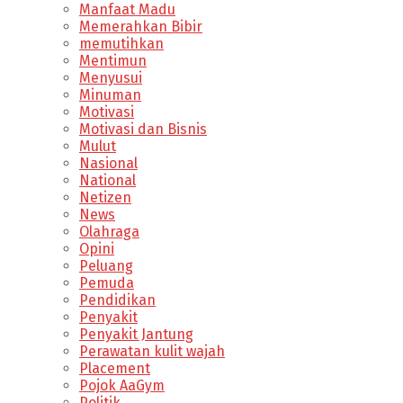
Manfaat Madu
Memerahkan Bibir
memutihkan
Mentimun
Menyusui
Minuman
Motivasi
Motivasi dan Bisnis
Mulut
Nasional
National
Netizen
News
Olahraga
Opini
Peluang
Pemuda
Pendidikan
Penyakit
Penyakit Jantung
Perawatan kulit wajah
Placement
Pojok AaGym
Politik