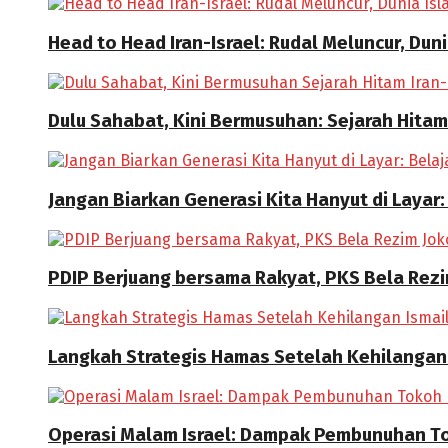
Head to Head Iran-Israel: Rudal Meluncur, Dun
Dulu Sahabat, Kini Bermusuhan: Sejarah Hitam
Jangan Biarkan Generasi Kita Hanyut di Layar:
PDIP Berjuang bersama Rakyat, PKS Bela Rez
Langkah Strategis Hamas Setelah Kehilangan
Operasi Malam Israel: Dampak Pembunuhan T