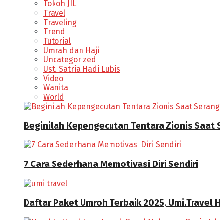
Tokoh JIL
Travel
Traveling
Trend
Tutorial
Umrah dan Haji
Uncategorized
Ust. Satria Hadi Lubis
Video
Wanita
World
Beginilah Kepengecutan Tentara Zionis Saat
7 Cara Sederhana Memotivasi Diri Sendiri
Daftar Paket Umroh Terbaik 2025, Umi.Travel 