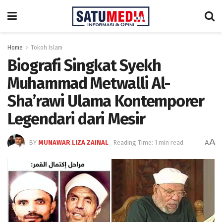
Home
Tokoh Islam
Biografi Singkat Syekh
Muhammad Metwalli Al-
Sha’rawi Ulama Kontemporer
Legendari dari Mesir
A
BY
MUNAWAR LIZA ZAINAL
Reading Time: 1 min read
A