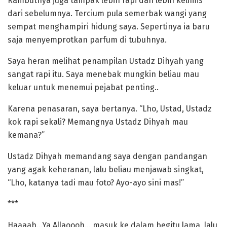
Rambutnya juga tampak lebih rapi dan lebih kelimis
dari sebelumnya. Tercium pula semerbak wangi yang
sempat menghampiri hidung saya. Sepertinya ia baru
saja menyemprotkan parfum di tubuhnya.
Saya heran melihat penampilan Ustadz Dihyah yang
sangat rapi itu. Saya menebak mungkin beliau mau
keluar untuk menemui pejabat penting..
Karena penasaran, saya bertanya. “Lho, Ustad, Ustadz
kok rapi sekali? Memangnya Ustadz Dihyah mau
kemana?”
Ustadz Dihyah memandang saya dengan pandangan
yang agak keheranan, lalu beliau menjawab singkat,
“Lho, katanya tadi mau foto? Ayo-ayo sini mas!”
***
Haaaah…Ya Allaoooh… masuk ke dalam begitu lama, lalu