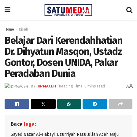
Home
Kisah
Belajar Dari Kerendahhatian
Dr. Dihyatun Masqon, Ustadz
Gontor, Dosen UNIDA, Pakar
Peradaban Dunia
A
BY
IKPMACEH
Reading Time: 6 mins read
A
Baca
Juga:
Sayed Nazar Al-Habsyi, Dzurriyah Rasulullah Aceh Maju