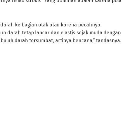
nya risiko stroke. “Yang dominan adalah karena pola
 darah ke bagian otak atau karena pecahnya
uh darah tetap lancar dan elastis sejak muda dengan
buluh darah tersumbat, artinya bencana,” tandasnya.