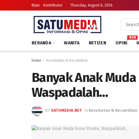
Iklan
Kontributor
Thursday, August 6, 2026
NEW
BERANDA
WANITA
NETIZEN
OPINI
Home
Kesehatan & Kecantikan
Banyak Anak Muda 
Waspadalah…
BY
SATUMEDIA.NET
in
Kesehatan & Kecantikan