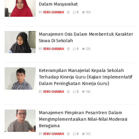
Dalam Masyarakat
BY
IBNU GHAWAH
0
180
Manajemen Osis Dalam Membentuk Karakter
Siswa Di Sekolah
BY
IBNU GHAWAH
0
128
Keterampilan Manajerial Kepala Sekolah
Terhadap Kinerja Guru (Kajian Implementatif
Dalam Peningkatan Kinerja Guru)
BY
IBNU GHAWAH
0
148
Manajemen Pimpinan Pesantren Dalam
Mengimplementasikan Nilai-Nilai Moderasi
Beragama
BY
IBNU GHAWAH
0
145