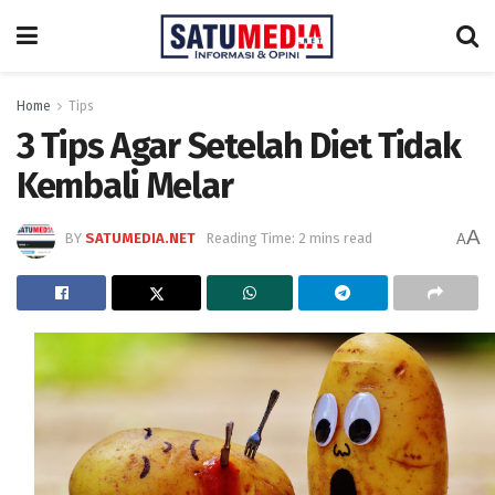
Home
Tips
3 Tips Agar Setelah Diet Tidak
Kembali Melar
A
BY
SATUMEDIA.NET
Reading Time: 2 mins read
A