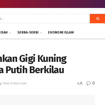
KISAH
SERBA-SERBI
EKONOMI ISLAM
kan Gigi Kuning
 Putih Berkilau
A
0
g Time: 5 mins read
A