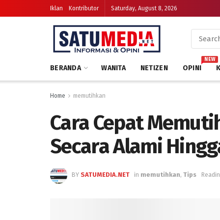
Iklan
Kontributor
Saturday, August 8, 2026
NEW
BERANDA
WANITA
NETIZEN
OPINI
Home
memutihkan
Cara Cepat Memutih
Secara Alami Hingga
BY
SATUMEDIA.NET
in
memutihkan
,
Tips
Readin