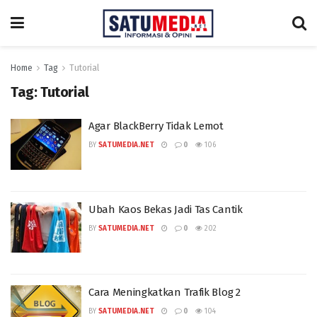
Home
Tag
Tutorial
Tag:
Tutorial
Agar BlackBerry Tidak Lemot
BY
SATUMEDIA.NET
0
106
Ubah Kaos Bekas Jadi Tas Cantik
BY
SATUMEDIA.NET
0
202
Cara Meningkatkan Trafik Blog 2
BY
SATUMEDIA.NET
0
104