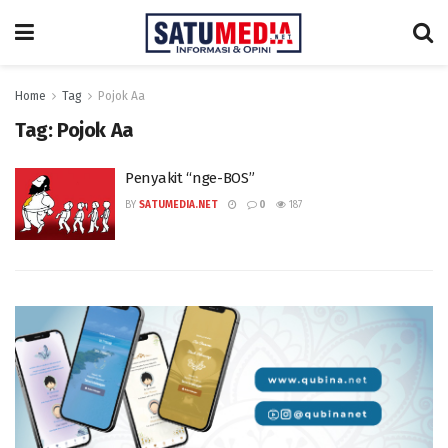
Home
Tag
Pojok Aa
Tag:
Pojok Aa
Penyakit “nge-BOS”
BY
SATUMEDIA.NET
0
187