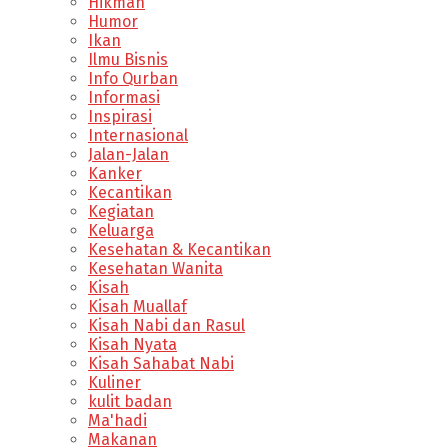
Hikmah
Humor
Ikan
Ilmu Bisnis
Info Qurban
Informasi
Inspirasi
Internasional
Jalan-Jalan
Kanker
Kecantikan
Kegiatan
Keluarga
Kesehatan & Kecantikan
Kesehatan Wanita
Kisah
Kisah Muallaf
Kisah Nabi dan Rasul
Kisah Nyata
Kisah Sahabat Nabi
Kuliner
kulit badan
Ma'hadi
Makanan