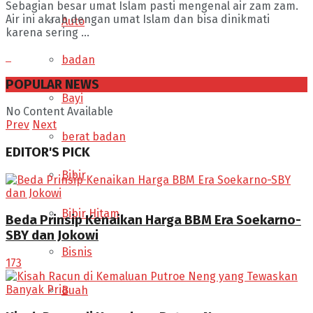
Sebagian besar umat Islam pasti mengenal air zam zam.
Air ini akrab dengan umat Islam dan bisa dinikmati
Auto
karena sering ...
badan
POPULAR NEWS
Bayi
No Content Available
Prev
Next
berat badan
EDITOR'S PICK
Bibir
Bibir Hitam
Beda Prinsip Kenaikan Harga BBM Era Soekarno-
SBY dan Jokowi
Bisnis
173
Buah