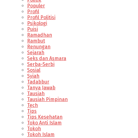
Populer
Profil
Profil Politisi
Psikologi
Puisi
Ramadhan
Rambut
Renungan
Sejarah
Seks dan Asmara
Serba-Serbi
Sosial
Syiah
Tadabbur
Tanya Jawab
Tausiah
Tausiah Pimpinan
Tech
Tips
Tips Kesehatan
Toko Anti Islam
Tokoh
Tokoh Islam