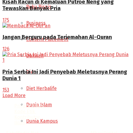
Kisah Racun di Kemaluan Putroe Neng yang
Buku Bisnis
Tewaskan Banyak Pria
175
Business
Jangan Berguru pada Terjemahan Al-Quran
Content Placement
126
Dakwah
Pria Serbia Ini Jadi Penyebab Meletusnya Perang
Diet
Dunia 1
Diet Herbalife
153
Load More
Dunia Islam
Privacy Policy
Kode Etik
Kontributor
Dunia Kampus
Iklan