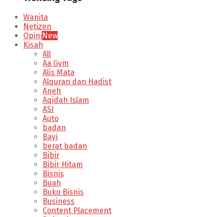
Wanita
Netizen
Opini
New
Kisah
All
Aa Gym
Alis Mata
Alquran dan Hadist
Aneh
Aqidah Islam
ASI
Auto
badan
Bayi
berat badan
Bibir
Bibir Hitam
Bisnis
Buah
Buku Bisnis
Business
Content Placement