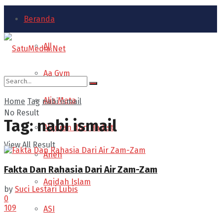
Beranda
All
Aa Gym
Alis Mata
Home
Tag
nabi ismail
No Result
Tag:
nabi ismail
Alquran dan Hadist
View All Result
Aneh
Fakta Dan Rahasia Dari Air Zam-Zam
Aqidah Islam
by
Suci Lestari Lubis
0
109
ASI