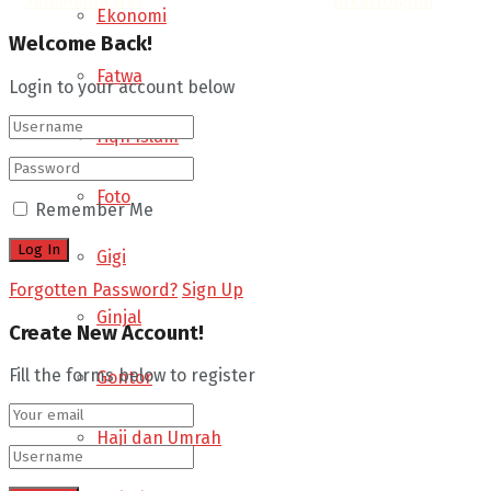
©
SatuMedia.Net
- Informasi & Opini by.
AfkariDigital
.
Ekonomi
Welcome Back!
Fatwa
Login to your account below
Fiqh Islam
Foto
Remember Me
Gigi
Forgotten Password?
Sign Up
Ginjal
Create New Account!
Fill the forms below to register
Gontor
Haji dan Umrah