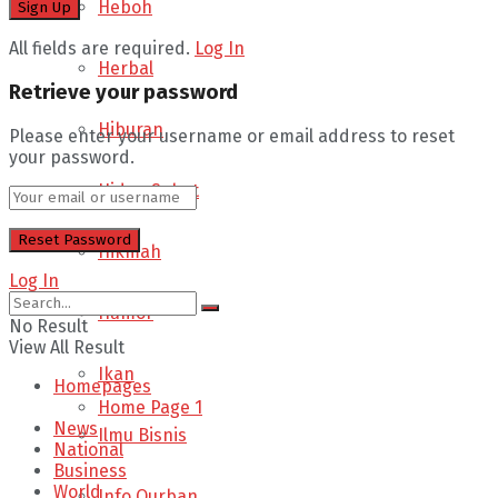
Heboh
All fields are required.
Log In
Herbal
Retrieve your password
Hiburan
Please enter your username or email address to reset
your password.
Hidup Sehat
Hikmah
Log In
Humor
No Result
View All Result
Ikan
Homepages
Home Page 1
News
Ilmu Bisnis
National
Business
World
Info Qurban