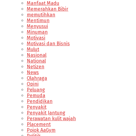
Manfaat Madu
Memerahkan Bibir
memutihkan
Mentimun
Menyusui
Minuman
Motivasi
Motivasi dan Bisnis
Mulut
Nasional
National
Netizen
News
Olahraga
Opini
Peluang
Pemuda
Pendidikan
Penyakit
Penyakit Jantung
Perawatan kulit wajah
Placement
Pojok AaGym
Politik