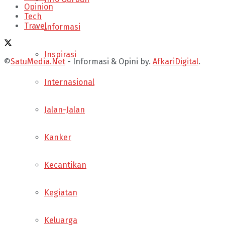
Opinion
Tech
Travel
Informasi
Inspirasi
©
SatuMedia.Net
- Informasi & Opini by.
AfkariDigital
.
Internasional
Jalan-Jalan
Kanker
Kecantikan
Kegiatan
Keluarga