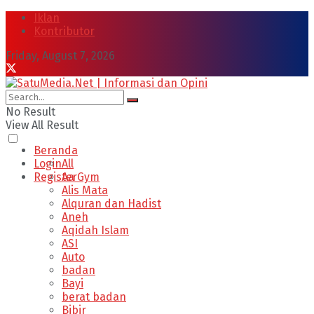
Iklan
Kontributor
Friday, August 7, 2026
No Result
View All Result
Beranda
Login
All
Register
Aa Gym
Alis Mata
Alquran dan Hadist
Aneh
Aqidah Islam
ASI
Auto
badan
Bayi
berat badan
Bibir