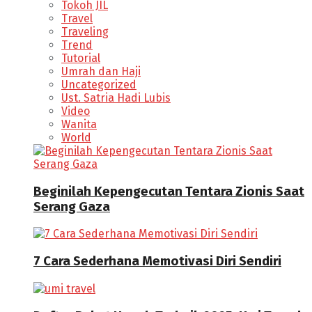
Tokoh JIL
Travel
Traveling
Trend
Tutorial
Umrah dan Haji
Uncategorized
Ust. Satria Hadi Lubis
Video
Wanita
World
Beginilah Kepengecutan Tentara Zionis Saat
Serang Gaza
7 Cara Sederhana Memotivasi Diri Sendiri