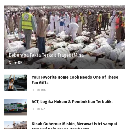
Beberapa Fakta Terkait Tragedi Mina
139
Your Favorite Home Cook Needs One of These
Fun Gifts
106
ACT, Logika Hukum & Pembuktian Terbalik.
122
Kisah Gubernur Miskin, Merawat Istri sampai