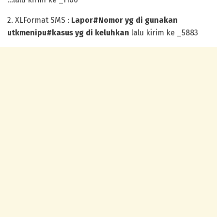
2. XLFormat SMS :
Lapor#Nomor yg di gunakan
utkmenipu#kasus yg di keluhkan
lalu kirim ke _5883