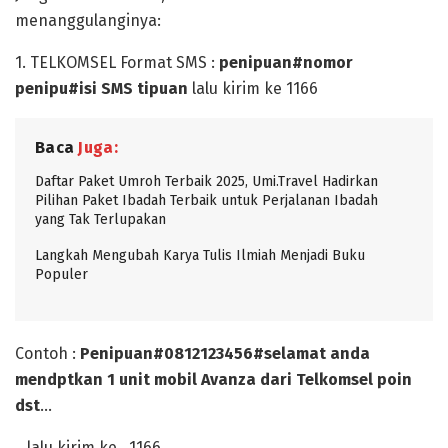
menanggulanginya:
1. TELKOMSEL Format SMS :
penipuan#nomor
penipu#isi SMS tipuan
lalu kirim ke 1166
Baca
Juga:
Daftar Paket Umroh Terbaik 2025, Umi.Travel Hadirkan
Pilihan Paket Ibadah Terbaik untuk Perjalanan Ibadah
yang Tak Terlupakan
Langkah Mengubah Karya Tulis Ilmiah Menjadi Buku
Populer
Contoh :
Penipuan#0812123456#selamat anda
mendptkan 1 unit mobil Avanza dari Telkomsel poin
dst
…
…lalu kirim ke _1166