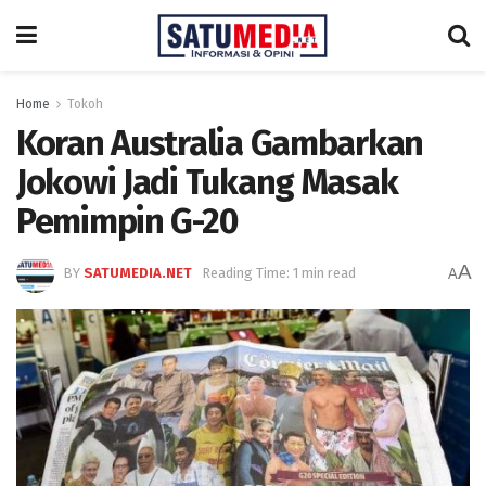
Home
Tokoh
Koran Australia Gambarkan
Jokowi Jadi Tukang Masak
Pemimpin G-20
A
BY
SATUMEDIA.NET
Reading Time: 1 min read
A