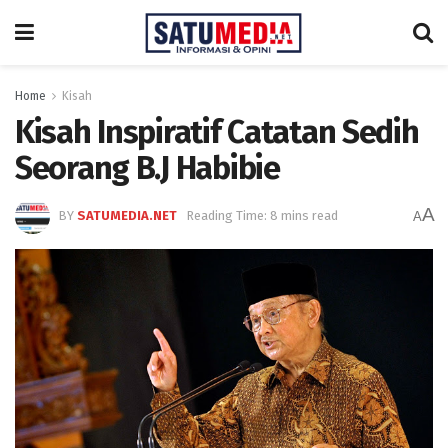
Home
Kisah
Kisah Inspiratif Catatan Sedih
Seorang B.J Habibie
A
BY
SATUMEDIA.NET
Reading Time: 8 mins read
A