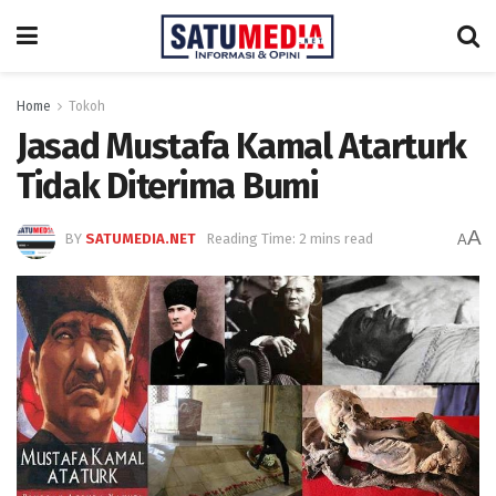
Home
Tokoh
Jasad Mustafa Kamal Atarturk
Tidak Diterima Bumi
A
BY
SATUMEDIA.NET
Reading Time: 2 mins read
A