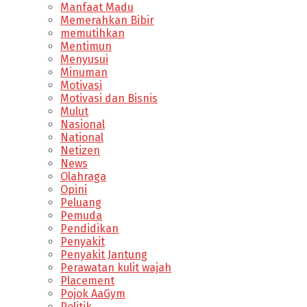
Manfaat Madu
Memerahkan Bibir
memutihkan
Mentimun
Menyusui
Minuman
Motivasi
Motivasi dan Bisnis
Mulut
Nasional
National
Netizen
News
Olahraga
Opini
Peluang
Pemuda
Pendidikan
Penyakit
Penyakit Jantung
Perawatan kulit wajah
Placement
Pojok AaGym
Politik