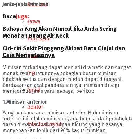
Jenis-jenis mimisan
Ekonomi
Baca
Juga:
Fatwa
Bahaya Yang Akan Muncul Jika Anda Sering
Menahan Buang Air Kecil
Fiqh Islam
Ciri-ciri Sakit Pinggang Akibat Batu Ginjal dan
Cara Mengatasinya
Foto
Mimisan terkadang dapat menjadi dramatis dan sangat
Gigi
menakutkan, untungnya sebagian besar mimisan
tidaklah serius dan dengan mudah dapat ditangani.
Berdasarkan asal pendarahannya, mimisan dibagi
Ginjal
menjadi dua jenis yaitu sebagai berikut:
1.Mimisan anterior
Gontor
Yang pertama ada mimisan anterior. Nah mimisan
anterior ini adalah mimisan yang berasal dari pembuluh
Haji dan Umrah
darah di bagian paling depan hidung yang biasanya
menyebabkan lebih dari 90% kasus mimisan.