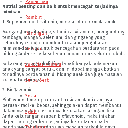
Ramadhan
Nutrisi penting dan baik untuk mencegah terjadinya
mimisan
Rambut
1. Suplemen multi-vitamin, mineral, dan formula anak
Mengandung vitamin e, vitamin a, vitamin c, mengandung
Renungan
tembaga, mangan, selenium, dan gingseng yang
seluruhnya sangat membantu dalam pengobatan
mimisan dan juga untuk pencegahan perdarahan pada
Sejarah
hidung Anda serta kesehatan umum untuk seluruh tubuh.
Sekarang sering sekali kita dapati banyak pola makan
Seks dan Asmara
anak yang sangat buruk, dan ini dapat mengakibatkan
terjadinya perdarahan di hidung anak dan juga masalah
kesehatan lainnya.
Serba-Serbi
2. Bioflavonoid
Sosial
Bioflavonoid merupakan antioksidan alami dan juga
perusak radikal bebas, sehingga akan dapat membantu
dalam mencegah terjadinya kerusakan jaringan. Jika
Syiah
Anda kekurangan asupan bioflavonoid, maka ini akan
dapat meningkatkan terjadinya kerentanan pada
pendarahan hidung dan juga masalah terkait lainnya.
Tadabbur