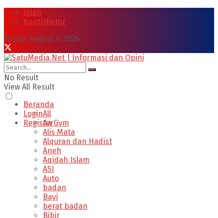
Iklan
Kontributor
Friday, August 7, 2026
No Result
View All Result
Beranda
Login
All
Register
Aa Gym
Alis Mata
Alquran dan Hadist
Aneh
Aqidah Islam
ASI
Auto
badan
Bayi
berat badan
Bibir