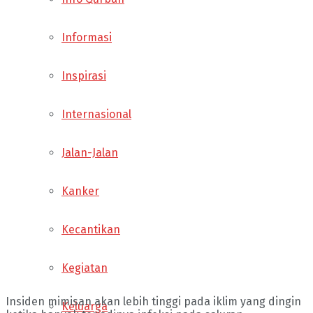
Informasi
Inspirasi
Internasional
Jalan-Jalan
Kanker
Kecantikan
Kegiatan
Insiden mimisan akan lebih tinggi pada iklim yang dingin
Keluarga