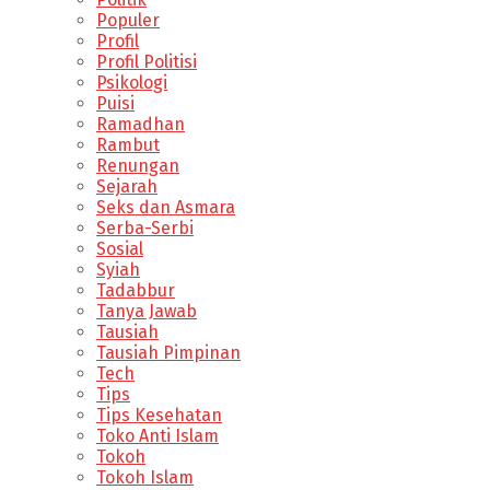
Populer
Profil
Profil Politisi
Psikologi
Puisi
Ramadhan
Rambut
Renungan
Sejarah
Seks dan Asmara
Serba-Serbi
Sosial
Syiah
Tadabbur
Tanya Jawab
Tausiah
Tausiah Pimpinan
Tech
Tips
Tips Kesehatan
Toko Anti Islam
Tokoh
Tokoh Islam