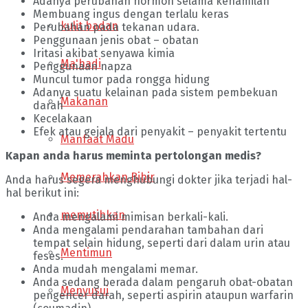
Adanya perubahan hormon selama kehamilan
Membuang ingus dengan terlalu keras
kulit badan
Perubahan pada tekanan udara.
Penggunaan jenis obat – obatan
Iritasi akibat senyawa kimia
Ma'hadi
Penggunaan napza
Muncul tumor pada rongga hidung
Adanya suatu kelainan pada sistem pembekuan
Makanan
darah
Kecelakaan
Efek atau gejala dari penyakit – penyakit tertentu
Manfaat Madu
Kapan anda harus meminta pertolongan medis?
Memerahkan Bibir
Anda harus segera menghubungi dokter jika terjadi hal-
hal berikut ini:
memutihkan
Anda mengalami mimisan berkali-kali.
Anda mengalami pendarahan tambahan dari
tempat selain hidung, seperti dari dalam urin atau
Mentimun
feses.
Anda mudah mengalami memar.
Anda sedang berada dalam pengaruh obat-obatan
Menyusui
pengencer darah, seperti aspirin ataupun warfarin