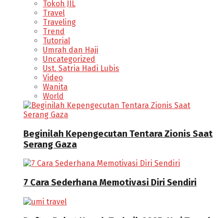
Tokoh JIL
Travel
Traveling
Trend
Tutorial
Umrah dan Haji
Uncategorized
Ust. Satria Hadi Lubis
Video
Wanita
World
Beginilah Kepengecutan Tentara Zionis Saat
Serang Gaza
7 Cara Sederhana Memotivasi Diri Sendiri