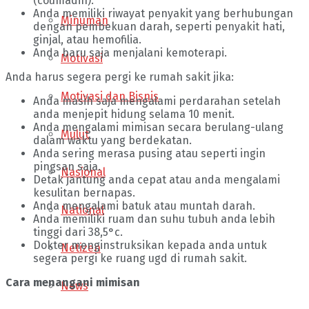
(coumadin).
Anda memiliki riwayat penyakit yang berhubungan
Minuman
dengan pembekuan darah, seperti penyakit hati,
ginjal, atau hemofilia.
Anda baru saja menjalani kemoterapi.
Motivasi
Anda harus segera pergi ke rumah sakit jika:
Motivasi dan Bisnis
Anda masih saja mengalami perdarahan setelah
anda menjepit hidung selama 10 menit.
Anda mengalami mimisan secara berulang-ulang
Mulut
dalam waktu yang berdekatan.
Anda sering merasa pusing atau seperti ingin
pingsan saja.
Nasional
Detak jantung anda cepat atau anda mengalami
kesulitan bernapas.
Anda mengalami batuk atau muntah darah.
National
Anda memiliki ruam dan suhu tubuh anda lebih
tinggi dari 38,5°c.
Dokter menginstruksikan kepada anda untuk
Netizen
segera pergi ke ruang ugd di rumah sakit.
Cara menangani mimisan
News