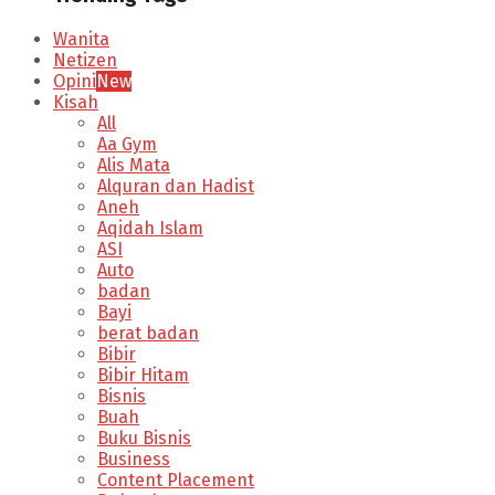
Wanita
Netizen
Opini
New
Kisah
All
Aa Gym
Alis Mata
Alquran dan Hadist
Aneh
Aqidah Islam
ASI
Auto
badan
Bayi
berat badan
Bibir
Bibir Hitam
Bisnis
Buah
Buku Bisnis
Business
Content Placement