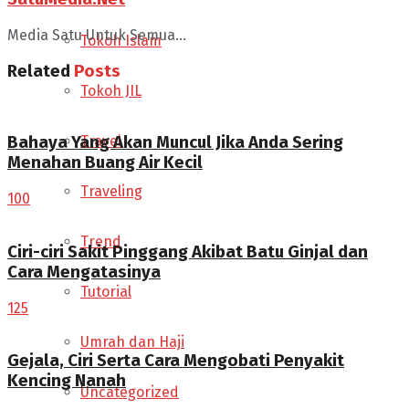
Media Satu Untuk Semua...
Tokoh Islam
Related
Posts
Tokoh JIL
Travel
Bahaya Yang Akan Muncul Jika Anda Sering
Menahan Buang Air Kecil
Traveling
100
Trend
Ciri-ciri Sakit Pinggang Akibat Batu Ginjal dan
Cara Mengatasinya
Tutorial
125
Umrah dan Haji
Gejala, Ciri Serta Cara Mengobati Penyakit
Kencing Nanah
Uncategorized