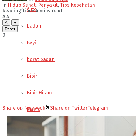
in
Hidup Sehat
,
Penyakit
,
Tips Kesehatan
Auto
Reading Time: 4 mins read
A
A
A
A
badan
Reset
0
Bayi
berat badan
Bibir
Bibir Hitam
Share on Facebook
Share on Twitter
Telegram
Bisnis
Buah