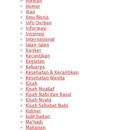
Hikmah
Humor
Ikan
Ilmu Bisnis
Info Qurban
Informasi
Inspirasi
Internasional
Jalan-Jalan
Kanker
Kecantikan
Kegiatan
Keluarga
Kesehatan & Kecantikan
Kesehatan Wanita
Kisah
Kisah Muallaf
Kisah Nabi dan Rasul
Kisah Nyata
Kisah Sahabat Nabi
Kuliner
kulit badan
Ma'hadi
Makanan