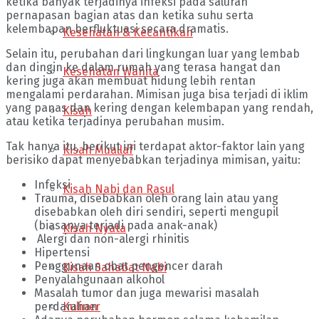
ketika banyak terjadinya infeksi pada saluran
pernapasan bagian atas dan ketika suhu serta
kelembapan berfluktuasi secara dramatis.
Kesehatan & Kecantikan
Selain itu, perubahan dari lingkungan luar yang lembab
dan dingin ke dalam rumah yang terasa hangat dan
Kesehatan Wanita
kering juga akan membuat hidung lebih rentan
mengalami perdarahan. Mimisan juga bisa terjadi di iklim
yang panas dan kering dengan kelembapan yang rendah,
Kisah
atau ketika terjadinya perubahan musim.
Tak hanya itu, berikut ini terdapat aktor-faktor lain yang
Kisah Muallaf
berisiko dapat menyebabkan terjadinya mimisan, yaitu:
Infeksi
Kisah Nabi dan Rasul
Trauma, disebabkan oleh orang lain atau yang
disebabkan oleh diri sendiri, seperti mengupil
(biasanya terjadi pada anak-anak)
Kisah Nyata
Alergi dan non-alergi rhinitis
Hipertensi
Penggunaan obat pengencer darah
Kisah Sahabat Nabi
Penyalahgunaan alkohol
Masalah tumor dan juga mewarisi masalah
Kuliner
perdarahan