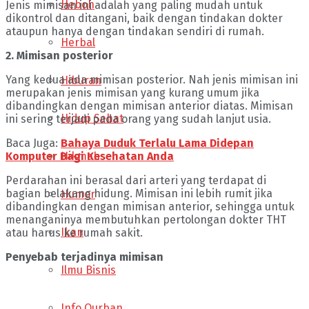
Heboh
Jenis mimisan ini adalah yang paling mudah untuk
dikontrol dan ditangani, baik dengan tindakan dokter
ataupun hanya dengan tindakan sendiri di rumah.
Herbal
2. Mimisan posterior
Yang kedua ada mimisan posterior. Nah jenis mimisan ini
Hiburan
merupakan jenis mimisan yang kurang umum jika
dibandingkan dengan mimisan anterior diatas. Mimisan
Hidup Sehat
ini sering terjadi pada orang yang sudah lanjut usia.
Baca Juga:
Bahaya Duduk Terlalu Lama Didepan
Hikmah
Komputer Bagi Kesehatan Anda
Perdarahan ini berasal dari arteri yang terdapat di
bagian belakang hidung. Mimisan ini lebih rumit jika
Humor
dibandingkan dengan mimisan anterior, sehingga untuk
menanganinya membutuhkan pertolongan dokter THT
Ikan
atau harus ke rumah sakit.
Penyebab terjadinya mimisan
Ilmu Bisnis
Info Qurban