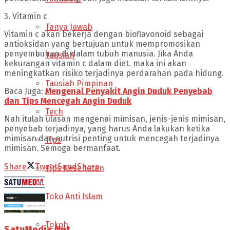
3. Vitamin c
Tanya Jawab
Vitamin c akan bekerja dengan bioflavonoid sebagai
antioksidan yang bertujuan untuk mempromosikan
penyembuhan di dalam tubuh manusia. Jika Anda
Tausiah
kekurangan vitamin c dalam diet. maka ini akan
meningkatkan risiko terjadinya perdarahan pada hidung.
Tausiah Pimpinan
Baca Juga:
Mengenal Penyakit Angin Duduk Penyebab
dan Tips Mencegah Angin Duduk
Tech
Nah itulah ulasan mengenai mimisan, jenis-jenis mimisan,
penyebab terjadinya, yang harus Anda lakukan ketika
mimisan dan nutrisi penting untuk mencegah terjadinya
Tips
mimisan. Semoga bermanfaat.
Share
Tweet
Send
Share
Tips Kesehatan
Toko Anti Islam
Tokoh
SatuMedia.Net