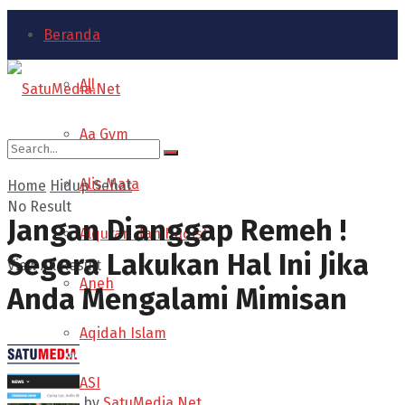
Beranda
All
Aa Gym
Alis Mata
Home
Hidup Sehat
No Result
Jangan Dianggap Remeh !
Alquran dan Hadist
Segera Lakukan Hal Ini Jika
View All Result
Aneh
Anda Mengalami Mimisan
Aqidah Islam
ASI
by
SatuMedia.Net