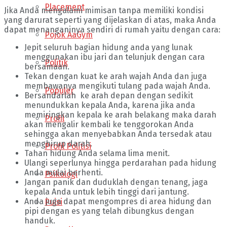
Placement
Jika Anda mengalami mimisan tanpa memiliki kondisi
yang darurat seperti yang dijelaskan di atas, maka Anda
dapat menanganinya sendiri di rumah yaitu dengan cara:
Pojok AaGym
Jepit seluruh bagian hidung anda yang lunak
menggunakan ibu jari dan telunjuk dengan cara
Politik
bersamaan.
Tekan dengan kuat ke arah wajah Anda dan juga
membawanya mengikuti tulang pada wajah Anda.
Populer
Bersandarlah ke arah depan dengan sedikit
menundukkan kepala Anda, karena jika anda
memiringkan kepala ke arah belakang maka darah
Profil
akan mengalir kembali ke tenggorokan Anda
sehingga akan menyebabkan Anda tersedak atau
menghirup darah.
Profil Politisi
Tahan hidung Anda selama lima menit.
Ulangi seperlunya hingga perdarahan pada hidung
Anda mulai berhenti.
Psikologi
Jangan panik dan duduklah dengan tenang, jaga
kepala Anda untuk lebih tinggi dari jantung.
Anda juga dapat mengompres di area hidung dan
Puisi
pipi dengan es yang telah dibungkus dengan
handuk.