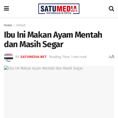
Home
Heboh
Ibu Ini Makan Ayam Mentah
dan Masih Segar
A
BY
SATUMEDIA.NET
Reading Time: 1 min read
A