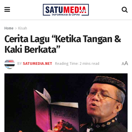
Home
Kisah
Cerita Lagu “Ketika Tangan &
Kaki Berkata”
A
BY
SATUMEDIA.NET
Reading Time: 2 mins read
A